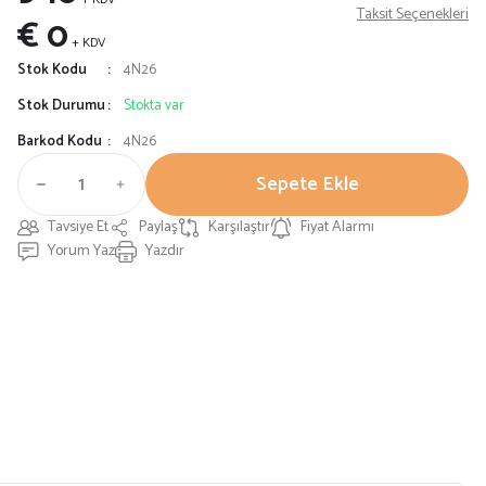
Taksit Seçenekleri
€ 0
+ KDV
Stok Kodu
4N26
Stok Durumu
Stokta var
Barkod Kodu
4N26
Sepete Ekle
Tavsiye Et
Paylaş
Karşılaştır
Fiyat Alarmı
Yorum Yaz
Yazdır