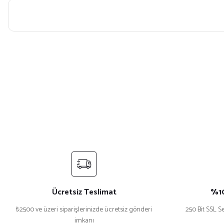
Bu ürünün fiyat bilgisi, resim, ürün açıklamalarında ve diğer konularda yet
Görüş ve önerileriniz için teşekkür ederiz.
Ürün resmi kalitesiz, bozuk veya görüntülenemiyor.
Ürün açıklamasında eksik bilgiler bulunuyor.
Ürün bilgilerinde hatalar bulunuyor.
Ürün fiyatı diğer sitelerden daha pahalı.
Bu ürüne benzer farklı alternatifler olmalı.
Ücretsiz Teslimat
%10
₺2500 ve üzeri siparişlerinizde ücretsiz gönderi
250 Bit SSL Se
imkanı