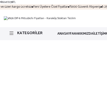
18024172398');
e üzeri kargo ücretsiz
Yeni Üyelere Özel Fiyatlar
%100 Güvenli Alışveriş
₺ 250
KATEGORİLER
ANASAYFA
HAKKIMIZDA
İLETİŞİM