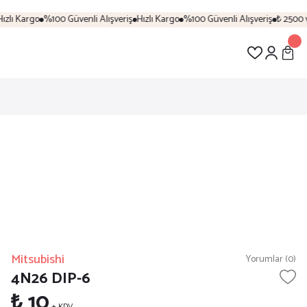
zlı Kargo
%100 Güvenli Alışveriş
Hızlı Kargo
%100 Güvenli Alışveriş
₺ 2500 ve
Mitsubishi
Yorumlar (0)
4N26 DIP-6
₺ 10
+ KDV