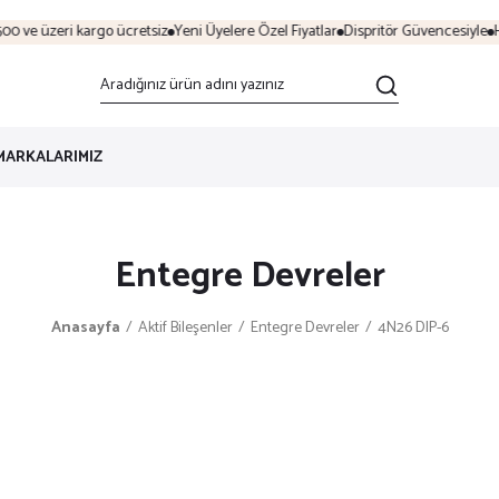
0 ve üzeri kargo ücretsiz
Yeni Üyelere Özel Fiyatlar
Dispritör Güvencesiyle
Hı
MARKALARIMIZ
Entegre Devreler
Anasayfa
Aktif Bileşenler
Entegre Devreler
4N26 DIP-6