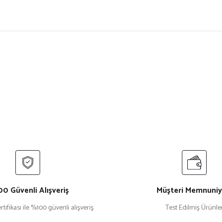
ersiz gördüğünüz noktaları öneri formunu kullanarak tarafımıza iletebilirsiniz.
Bu ürüne ilk yorumu siz yapın!
Yorum Yaz
0 Güvenli Alışveriş
Müşteri Memnuniy
rtifikası ile %100 güvenli alışveriş
Test Edilmiş Ürünle
Gönder