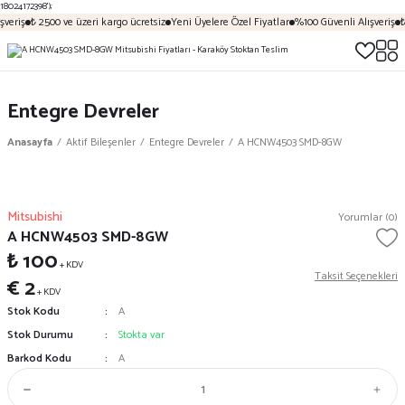
18024172398');
veriş
₺ 2500 ve üzeri kargo ücretsiz
Yeni Üyelere Özel Fiyatlar
%100 Güvenli Alışveriş
₺
Entegre Devreler
Anasayfa
Aktif Bileşenler
Entegre Devreler
A HCNW4503 SMD-8GW
Mitsubishi
Yorumlar (0)
A HCNW4503 SMD-8GW
₺ 100
+ KDV
Taksit Seçenekleri
€ 2
+ KDV
Stok Kodu
A
Stok Durumu
Stokta var
Barkod Kodu
A