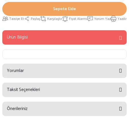
Sepete Ekle
Tavsiye Et
Paylaş
Karşılaştır
Fiyat Alarmı
Yorum Yaz
Yazdır
Ürün Bilgisi
Yorumlar
Taksit Seçenekleri
Bu ürüne ilk yorumu siz yapın!
Önerileriniz
Yorum Yaz
Bu ürünün fiyat bilgisi, resim, ürün açıklamalarında ve diğer konularda