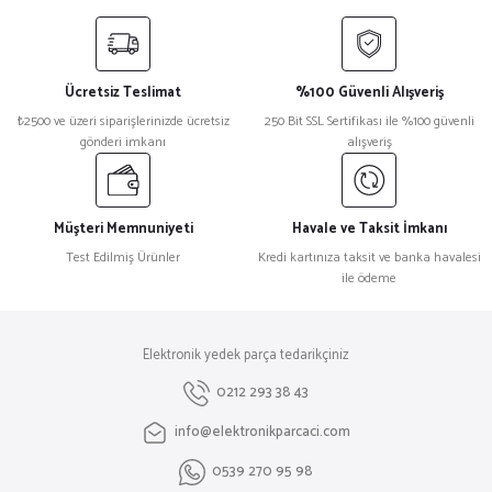
yetersiz gördüğünüz noktaları öneri formunu kullanarak tarafımıza
iletebilirsiniz.
Görüş ve önerileriniz için teşekkür ederiz.
Ücretsiz Teslimat
%100 Güvenli Alışveriş
Ürün resmi kalitesiz, bozuk veya görüntülenemiyor.
₺2500 ve üzeri siparişlerinizde ücretsiz
250 Bit SSL Sertifikası ile %100 güvenli
gönderi imkanı
alışveriş
Ürün açıklamasında eksik bilgiler bulunuyor.
Ürün bilgilerinde hatalar bulunuyor.
Ürün fiyatı diğer sitelerden daha pahalı.
Müşteri Memnuniyeti
Havale ve Taksit İmkanı
Bu ürüne benzer farklı alternatifler olmalı.
Test Edilmiş Ürünler
Kredi kartınıza taksit ve banka havalesi
ile ödeme
Elektronik yedek parça tedarikçiniz
Gönder
0212 293 38 43
info@elektronikparcaci.com
0539 270 95 98