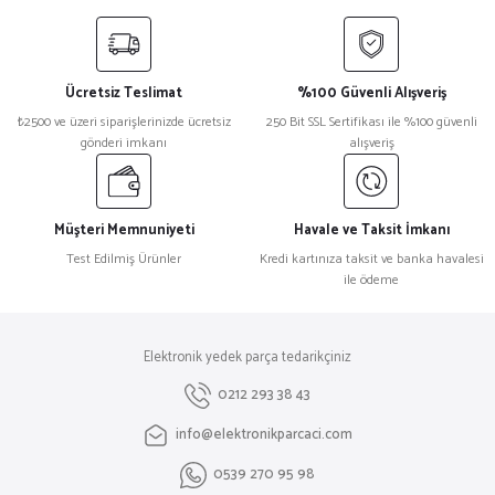
yetersiz gördüğünüz noktaları öneri formunu kullanarak tarafımıza
iletebilirsiniz.
Görüş ve önerileriniz için teşekkür ederiz.
Ücretsiz Teslimat
%100 Güvenli Alışveriş
Ürün resmi kalitesiz, bozuk veya görüntülenemiyor.
₺2500 ve üzeri siparişlerinizde ücretsiz
250 Bit SSL Sertifikası ile %100 güvenli
gönderi imkanı
alışveriş
Ürün açıklamasında eksik bilgiler bulunuyor.
Ürün bilgilerinde hatalar bulunuyor.
Ürün fiyatı diğer sitelerden daha pahalı.
Müşteri Memnuniyeti
Havale ve Taksit İmkanı
Bu ürüne benzer farklı alternatifler olmalı.
Test Edilmiş Ürünler
Kredi kartınıza taksit ve banka havalesi
ile ödeme
Elektronik yedek parça tedarikçiniz
Gönder
0212 293 38 43
info@elektronikparcaci.com
0539 270 95 98