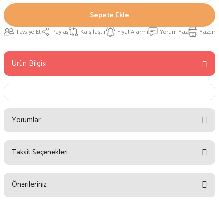
Sepete Ekle
Tavsiye Et
Paylaş
Karşılaştır
Fiyat Alarmı
Yorum Yaz
Yazdır
Ürün Bilgisi
Yorumlar
Taksit Seçenekleri
Bu ürüne ilk yorumu siz yapın!
Önerileriniz
Yorum Yaz
Bu ürünün fiyat bilgisi, resim, ürün açıklamalarında ve diğer konularda