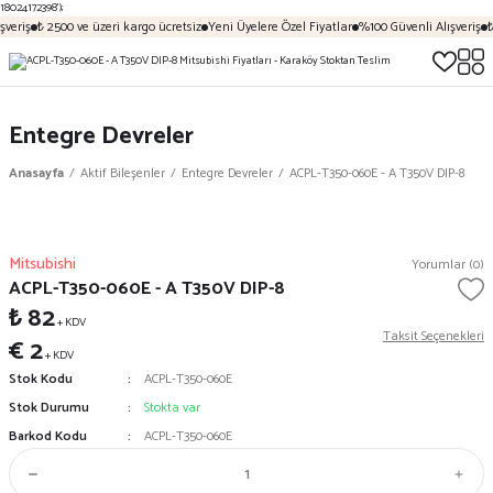
18024172398');
veriş
₺ 2500 ve üzeri kargo ücretsiz
Yeni Üyelere Özel Fiyatlar
%100 Güvenli Alışveriş
₺
Entegre Devreler
Anasayfa
Aktif Bileşenler
Entegre Devreler
ACPL-T350-060E - A T350V DIP-8
Mitsubishi
Yorumlar (0)
ACPL-T350-060E - A T350V DIP-8
₺ 82
+ KDV
Taksit Seçenekleri
€ 2
+ KDV
Stok Kodu
ACPL-T350-060E
Stok Durumu
Stokta var
Barkod Kodu
ACPL-T350-060E