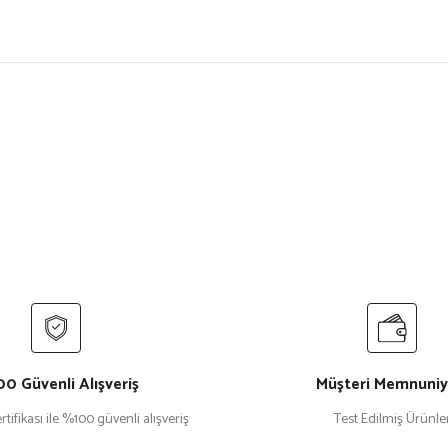
ersiz gördüğünüz noktaları öneri formunu kullanarak tarafımıza iletebilirsiniz.
Bu ürüne ilk yorumu siz yapın!
Yorum Yaz
0 Güvenli Alışveriş
Müşteri Memnuniy
rtifikası ile %100 güvenli alışveriş
Test Edilmiş Ürünle
Gönder