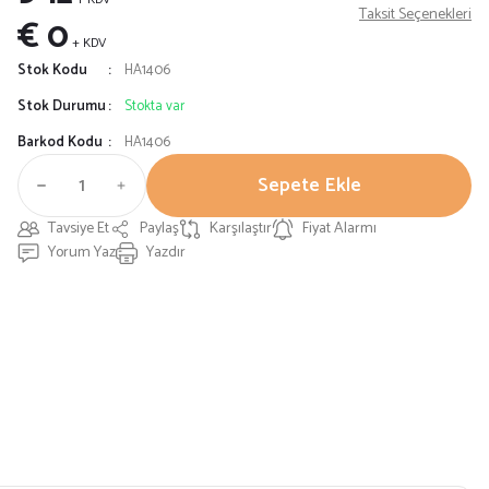
Taksit Seçenekleri
€ 0
+ KDV
Stok Kodu
HA1406
Stok Durumu
Stokta var
Barkod Kodu
HA1406
Sepete Ekle
Tavsiye Et
Paylaş
Karşılaştır
Fiyat Alarmı
Yorum Yaz
Yazdır