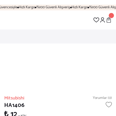
vencesiyle
Hızlı Kargo
%100 Güvenli Alışveriş
Hızlı Kargo
%100 Güvenli Alışve
Mitsubishi
Yorumlar (0)
HA1406
₺ 12
+ KDV