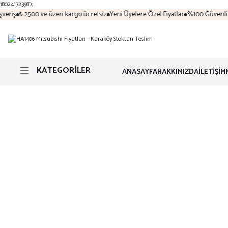
18024172398');
eriş
₺ 2500 ve üzeri kargo ücretsiz
Yeni Üyelere Özel Fiyatlar
%100 Güvenli Al
KATEGORİLER
ANASAYFA
HAKKIMIZDA
İLETİŞİM