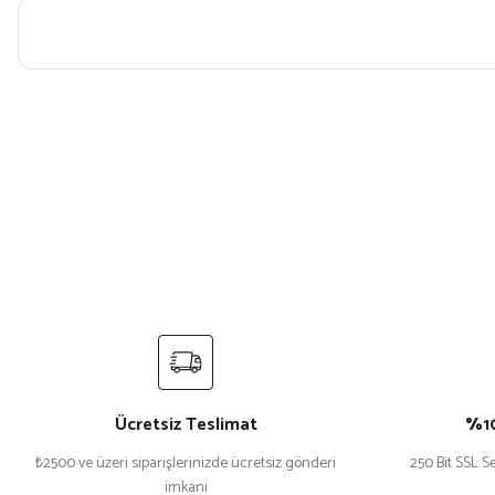
Bu ürünün fiyat bilgisi, resim, ürün açıklamalarında ve diğer konularda yet
Görüş ve önerileriniz için teşekkür ederiz.
Ürün resmi kalitesiz, bozuk veya görüntülenemiyor.
Ürün açıklamasında eksik bilgiler bulunuyor.
Ürün bilgilerinde hatalar bulunuyor.
Ürün fiyatı diğer sitelerden daha pahalı.
Bu ürüne benzer farklı alternatifler olmalı.
Ücretsiz Teslimat
%10
₺2500 ve üzeri siparişlerinizde ücretsiz gönderi
250 Bit SSL Se
imkanı