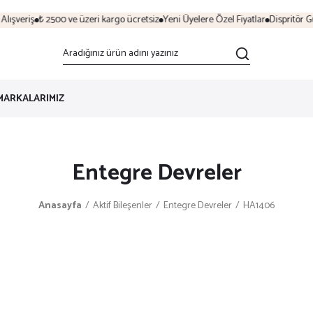
ışveriş
₺ 2500 ve üzeri kargo ücretsiz
Yeni Üyelere Özel Fiyatlar
Dispritör Gü
MARKALARIMIZ
Entegre Devreler
Anasayfa
Aktif Bileşenler
Entegre Devreler
HA1406