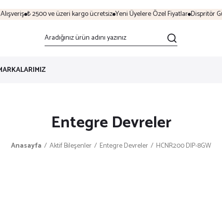
ışveriş
₺ 2500 ve üzeri kargo ücretsiz
Yeni Üyelere Özel Fiyatlar
Dispritör Gü
MARKALARIMIZ
Entegre Devreler
Anasayfa
Aktif Bileşenler
Entegre Devreler
HCNR200 DIP-8GW