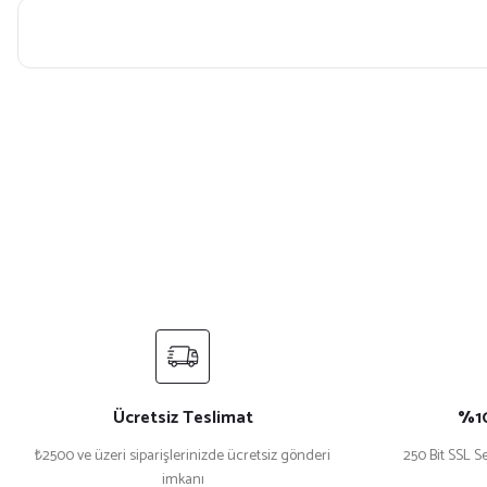
Bu ürünün fiyat bilgisi, resim, ürün açıklamalarında ve diğer konularda yet
Görüş ve önerileriniz için teşekkür ederiz.
Ürün resmi kalitesiz, bozuk veya görüntülenemiyor.
Ürün açıklamasında eksik bilgiler bulunuyor.
Ürün bilgilerinde hatalar bulunuyor.
Ürün fiyatı diğer sitelerden daha pahalı.
Bu ürüne benzer farklı alternatifler olmalı.
Ücretsiz Teslimat
%10
₺2500 ve üzeri siparişlerinizde ücretsiz gönderi
250 Bit SSL Se
imkanı