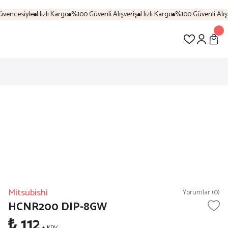
vencesiyle
Hızlı Kargo
%100 Güvenli Alışveriş
Hızlı Kargo
%100 Güvenli Alışve
Mitsubishi
Yorumlar (0)
HCNR200 DIP-8GW
₺ 112
+ KDV