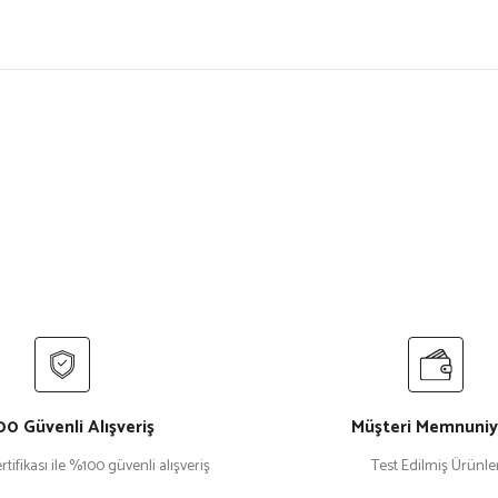
ersiz gördüğünüz noktaları öneri formunu kullanarak tarafımıza iletebilirsiniz.
Bu ürüne ilk yorumu siz yapın!
Yorum Yaz
0 Güvenli Alışveriş
Müşteri Memnuniy
rtifikası ile %100 güvenli alışveriş
Test Edilmiş Ürünle
Gönder