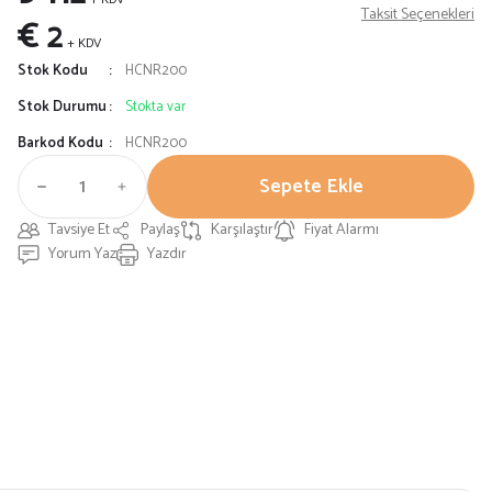
Taksit Seçenekleri
€ 2
+ KDV
Stok Kodu
HCNR200
Stok Durumu
Stokta var
Barkod Kodu
HCNR200
Sepete Ekle
Tavsiye Et
Paylaş
Karşılaştır
Fiyat Alarmı
Yorum Yaz
Yazdır