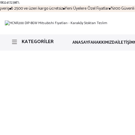
18024172398');
eriş
₺ 2500 ve üzeri kargo ücretsiz
Yeni Üyelere Özel Fiyatlar
%100 Güvenli Al
KATEGORİLER
ANASAYFA
HAKKIMIZDA
İLETİŞİM