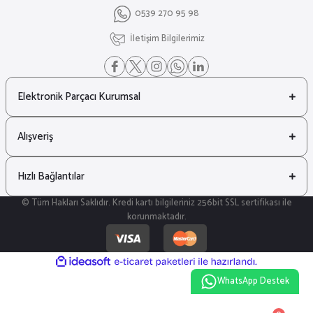
0539 270 95 98
İletişim Bilgilerimiz
Elektronik Parçacı Kurumsal
Alışveriş
Hızlı Bağlantılar
© Tüm Hakları Saklıdır. Kredi kartı bilgileriniz 256bit SSL sertifikası ile
korunmaktadır.
ideasoft
ile
e-
hazırlandı.
ticaret
WhatsApp Destek
paketleri