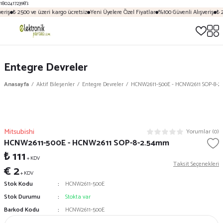
18024172398');
eriş
₺ 2500 ve üzeri kargo ücretsiz
Yeni Üyelere Özel Fiyatlar
%100 Güvenli Alışveriş
₺ 2
Entegre Devreler
Anasayfa
Aktif Bileşenler
Entegre Devreler
HCNW2611-500E - HCNW2611 SOP-8-
Mitsubishi
Yorumlar (0)
HCNW2611-500E - HCNW2611 SOP-8-2.54mm
₺ 111
+ KDV
Taksit Seçenekleri
€ 2
+ KDV
Stok Kodu
HCNW2611-500E
Stok Durumu
Stokta var
Barkod Kodu
HCNW2611-500E