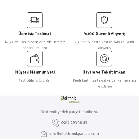
Bu ürünün fiyat bilgisi, resim, ürün açıklamalarında ve diğer konularda
yetersiz gördüğünüz noktaları öneri formunu kullanarak tarafımıza
iletebilirsiniz.
Görüş ve önerileriniz için teşekkür ederiz.
Ücretsiz Teslimat
%100 Güvenli Alışveriş
Ürün resmi kalitesiz, bozuk veya görüntülenemiyor.
₺2500 ve üzeri siparişlerinizde ücretsiz
250 Bit SSL Sertifikası ile %100 güvenli
gönderi imkanı
alışveriş
Ürün açıklamasında eksik bilgiler bulunuyor.
Ürün bilgilerinde hatalar bulunuyor.
Ürün fiyatı diğer sitelerden daha pahalı.
Müşteri Memnuniyeti
Havale ve Taksit İmkanı
Bu ürüne benzer farklı alternatifler olmalı.
Test Edilmiş Ürünler
Kredi kartınıza taksit ve banka havalesi
ile ödeme
Elektronik yedek parça tedarikçiniz
Gönder
0212 293 38 43
info@elektronikparcaci.com