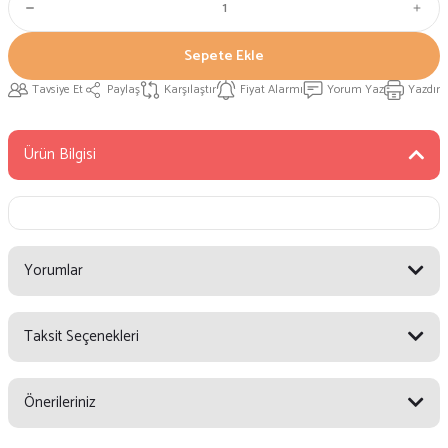
Sepete Ekle
Tavsiye Et
Paylaş
Karşılaştır
Fiyat Alarmı
Yorum Yaz
Yazdır
Ürün Bilgisi
Yorumlar
Taksit Seçenekleri
Bu ürüne ilk yorumu siz yapın!
Önerileriniz
Yorum Yaz