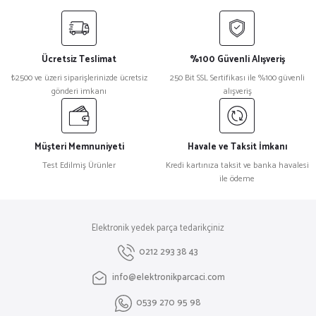
yetersiz gördüğünüz noktaları öneri formunu kullanarak tarafımıza
iletebilirsiniz.
Görüş ve önerileriniz için teşekkür ederiz.
Ücretsiz Teslimat
%100 Güvenli Alışveriş
Ürün resmi kalitesiz, bozuk veya görüntülenemiyor.
₺2500 ve üzeri siparişlerinizde ücretsiz
250 Bit SSL Sertifikası ile %100 güvenli
gönderi imkanı
alışveriş
Ürün açıklamasında eksik bilgiler bulunuyor.
Ürün bilgilerinde hatalar bulunuyor.
Ürün fiyatı diğer sitelerden daha pahalı.
Müşteri Memnuniyeti
Havale ve Taksit İmkanı
Bu ürüne benzer farklı alternatifler olmalı.
Test Edilmiş Ürünler
Kredi kartınıza taksit ve banka havalesi
ile ödeme
Elektronik yedek parça tedarikçiniz
Gönder
0212 293 38 43
info@elektronikparcaci.com
0539 270 95 98