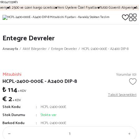
18024172398');
eriş
₺ 2500 ve üzeri kargo ücretsiz
Yeni Üyelere Özel Fiyatlar
%100 Güvenli Alışveriş
₺ 
Entegre Devreler
Anasayfa
Aktif Bileşenler
Entegre Devreler
HCPL-2400-000E - A2400 DIP-8
Mitsubishi
Yorumlar (0)
HCPL-2400-000E - A2400 DIP-8
₺ 114
+ KDV
Taksit Seçenekleri
€ 2
+ KDV
Stok Kodu
HCPL-2400-000E
Stok Durumu
Stokta var
Barkod Kodu
HCPL-2400-000E