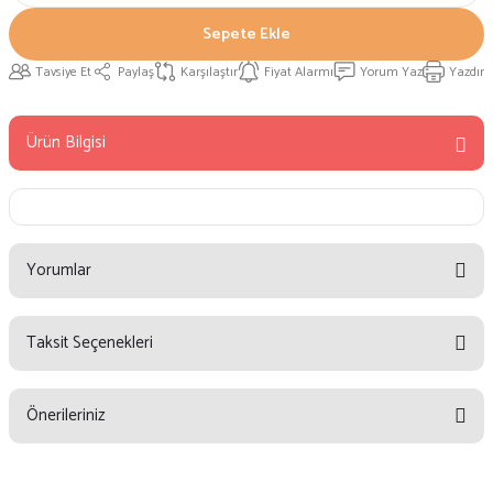
Sepete Ekle
Tavsiye Et
Paylaş
Karşılaştır
Fiyat Alarmı
Yorum Yaz
Yazdır
Ürün Bilgisi
Yorumlar
Taksit Seçenekleri
Bu ürüne ilk yorumu siz yapın!
Önerileriniz
Yorum Yaz
Bu ürünün fiyat bilgisi, resim, ürün açıklamalarında ve diğer konularda