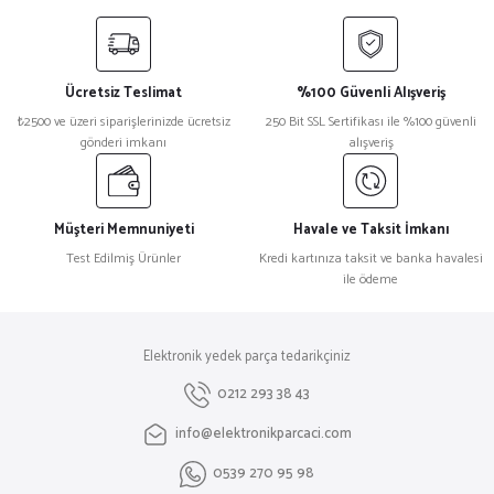
yetersiz gördüğünüz noktaları öneri formunu kullanarak tarafımıza
iletebilirsiniz.
Görüş ve önerileriniz için teşekkür ederiz.
Ücretsiz Teslimat
%100 Güvenli Alışveriş
Ürün resmi kalitesiz, bozuk veya görüntülenemiyor.
₺2500 ve üzeri siparişlerinizde ücretsiz
250 Bit SSL Sertifikası ile %100 güvenli
gönderi imkanı
alışveriş
Ürün açıklamasında eksik bilgiler bulunuyor.
Ürün bilgilerinde hatalar bulunuyor.
Ürün fiyatı diğer sitelerden daha pahalı.
Müşteri Memnuniyeti
Havale ve Taksit İmkanı
Bu ürüne benzer farklı alternatifler olmalı.
Test Edilmiş Ürünler
Kredi kartınıza taksit ve banka havalesi
ile ödeme
Elektronik yedek parça tedarikçiniz
Gönder
0212 293 38 43
info@elektronikparcaci.com
0539 270 95 98