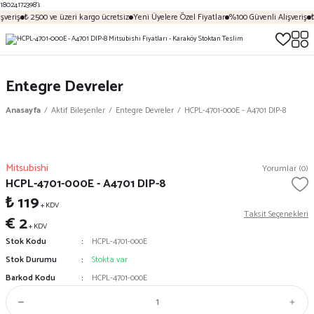
18024172398');
şveriş
₺ 2500 ve üzeri kargo ücretsiz
Yeni Üyelere Özel Fiyatlar
%100 Güvenli Alışveriş
₺
Entegre Devreler
Anasayfa
Aktif Bileşenler
Entegre Devreler
HCPL-4701-000E - A4701 DIP-8
Mitsubishi
Yorumlar (0)
HCPL-4701-000E - A4701 DIP-8
₺ 119
+ KDV
Taksit Seçenekleri
€ 2
+ KDV
Stok Kodu
HCPL-4701-000E
Stok Durumu
Stokta var
Barkod Kodu
HCPL-4701-000E