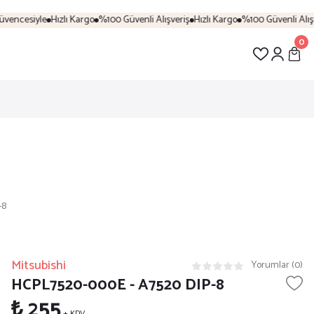
vencesiyle
Hızlı Kargo
%100 Güvenli Alışveriş
Hızlı Kargo
%100 Güvenli Alışve
0
-8
Mitsubishi
Yorumlar (0)
HCPL7520-000E - A7520 DIP-8
₺ 255
+ KDV