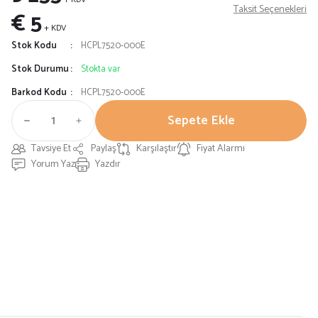
Taksit Seçenekleri
€ 5
+ KDV
Stok Kodu
HCPL7520-000E
Stok Durumu
Stokta var
Barkod Kodu
HCPL7520-000E
Sepete Ekle
Tavsiye Et
Paylaş
Karşılaştır
Fiyat Alarmı
Yorum Yaz
Yazdır