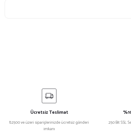
Bu ürünün fiyat bilgisi, resim, ürün açıklamalarında ve diğer konularda yet
Görüş ve önerileriniz için teşekkür ederiz.
Ürün resmi kalitesiz, bozuk veya görüntülenemiyor.
Ürün açıklamasında eksik bilgiler bulunuyor.
Ürün bilgilerinde hatalar bulunuyor.
Ürün fiyatı diğer sitelerden daha pahalı.
Bu ürüne benzer farklı alternatifler olmalı.
Ücretsiz Teslimat
%10
₺2500 ve üzeri siparişlerinizde ücretsiz gönderi
250 Bit SSL Se
imkanı