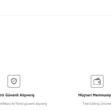
ersiz gördüğünüz noktaları öneri formunu kullanarak tarafımıza iletebilirsiniz.
Bu ürüne ilk yorumu siz yapın!
Yorum Yaz
0 Güvenli Alışveriş
Müşteri Memnuniy
rtifikası ile %100 güvenli alışveriş
Test Edilmiş Ürünle
Gönder