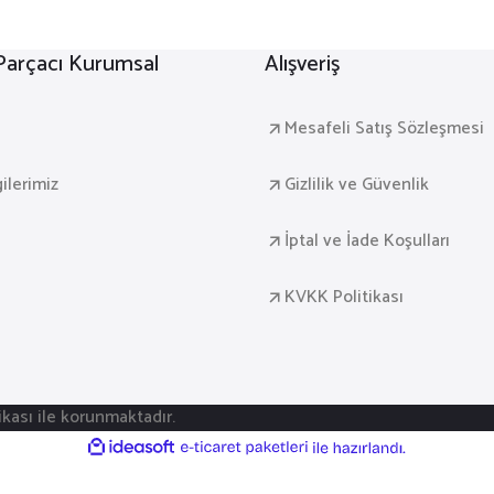
 Parçacı Kurumsal
Alışveriş
a
Mesafeli Satış Sözleşmesi
gilerimiz
Gizlilik ve Güvenlik
İptal ve İade Koşulları
KVKK Politikası
fikası ile korunmaktadır.
ile
ideasoft
e-
hazırlandı.
ticaret
paketleri