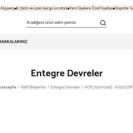
ışveriş
₺ 2500 ve üzeri kargo ücretsiz
Yeni Üyelere Özel Fiyatlar
Dispritör Gü
MARKALARIMIZ
Entegre Devreler
nasayfa
Aktif Bileşenler
Entegre Devreler
HCPL7520-000E - A7520 DIP