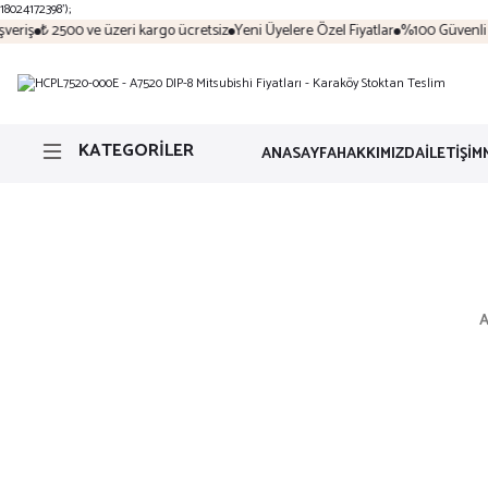
18024172398');
eriş
₺ 2500 ve üzeri kargo ücretsiz
Yeni Üyelere Özel Fiyatlar
%100 Güvenli Al
KATEGORİLER
ANASAYFA
HAKKIMIZDA
İLETİŞİM
A