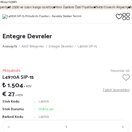
18024172398');
veriş
₺ 2500 ve üzeri kargo ücretsiz
Yeni Üyelere Özel Fiyatlar
%100 Güvenli Alışveriş
₺
Entegre Devreler
Anasayfa
Aktif Bileşenler
Entegre Devreler
L4970A SIP-15
Mitsubishi
Yorumlar (0)
L4970A SIP-15
₺ 1.504
+ KDV
Taksit Seçenekleri
€ 27
+ KDV
Stok Kodu
L4970A
Stok Durumu
Stokta var
Barkod Kodu
L4970A