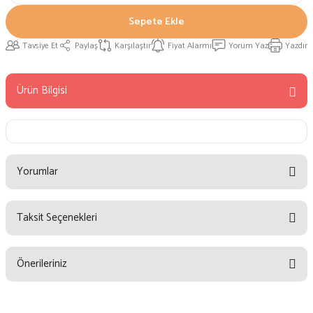
Sepete Ekle
Tavsiye Et
Paylaş
Karşılaştır
Fiyat Alarmı
Yorum Yaz
Yazdır
Ürün Bilgisi
Yorumlar
Taksit Seçenekleri
Bu ürüne ilk yorumu siz yapın!
Önerileriniz
Yorum Yaz
Bu ürünün fiyat bilgisi, resim, ürün açıklamalarında ve diğer konularda