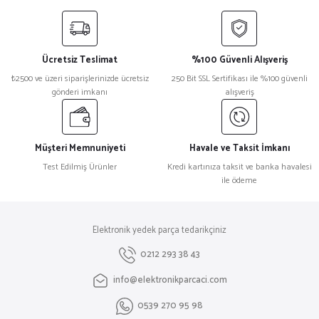
yetersiz gördüğünüz noktaları öneri formunu kullanarak tarafımıza
iletebilirsiniz.
Görüş ve önerileriniz için teşekkür ederiz.
Ücretsiz Teslimat
%100 Güvenli Alışveriş
Ürün resmi kalitesiz, bozuk veya görüntülenemiyor.
₺2500 ve üzeri siparişlerinizde ücretsiz
250 Bit SSL Sertifikası ile %100 güvenli
gönderi imkanı
alışveriş
Ürün açıklamasında eksik bilgiler bulunuyor.
Ürün bilgilerinde hatalar bulunuyor.
Ürün fiyatı diğer sitelerden daha pahalı.
Müşteri Memnuniyeti
Havale ve Taksit İmkanı
Bu ürüne benzer farklı alternatifler olmalı.
Test Edilmiş Ürünler
Kredi kartınıza taksit ve banka havalesi
ile ödeme
Elektronik yedek parça tedarikçiniz
Gönder
0212 293 38 43
info@elektronikparcaci.com
0539 270 95 98