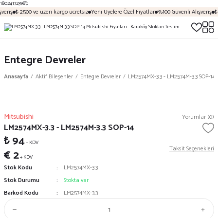
18024172398');
veriş
₺ 2500 ve üzeri kargo ücretsiz
Yeni Üyelere Özel Fiyatlar
%100 Güvenli Alışveriş
₺ 
Entegre Devreler
Anasayfa
Aktif Bileşenler
Entegre Devreler
LM2574MX-3.3 - LM2574M-3.3 SOP-14
Mitsubishi
Yorumlar (0)
LM2574MX-3.3 - LM2574M-3.3 SOP-14
₺ 94
+ KDV
Taksit Seçenekleri
€ 2
+ KDV
Stok Kodu
LM2574MX-3.3
Stok Durumu
Stokta var
Barkod Kodu
LM2574MX-3.3