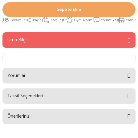
Sepete Ekle
Tavsiye Et
Paylaş
Karşılaştır
Fiyat Alarmı
Yorum Yaz
Yazdır
Ürün Bilgisi
Yorumlar
Taksit Seçenekleri
Bu ürüne ilk yorumu siz yapın!
Önerileriniz
Yorum Yaz
Bu ürünün fiyat bilgisi, resim, ürün açıklamalarında ve diğer konularda