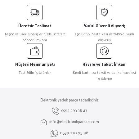
yetersiz gördüğünüz noktaları öneri formunu kullanarak tarafımıza
iletebilirsiniz.
Görüş ve önerileriniz için teşekkür ederiz.
Ücretsiz Teslimat
%100 Güvenli Alışveriş
Ürün resmi kalitesiz, bozuk veya görüntülenemiyor.
₺2500 ve üzeri siparişlerinizde ücretsiz
250 Bit SSL Sertifikası ile %100 güvenli
gönderi imkanı
alışveriş
Ürün açıklamasında eksik bilgiler bulunuyor.
Ürün bilgilerinde hatalar bulunuyor.
Ürün fiyatı diğer sitelerden daha pahalı.
Müşteri Memnuniyeti
Havale ve Taksit İmkanı
Bu ürüne benzer farklı alternatifler olmalı.
Test Edilmiş Ürünler
Kredi kartınıza taksit ve banka havalesi
ile ödeme
Elektronik yedek parça tedarikçiniz
Gönder
0212 293 38 43
info@elektronikparcaci.com
0539 270 95 98