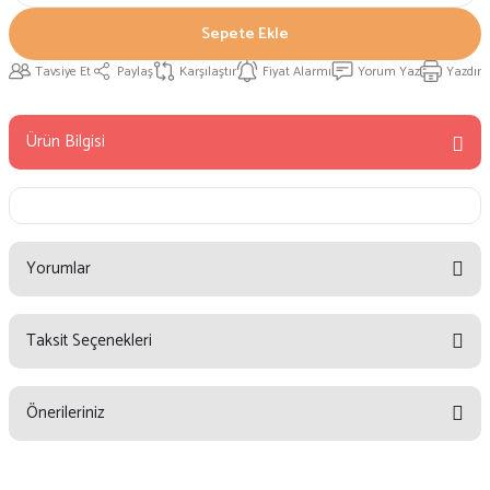
Sepete Ekle
Tavsiye Et
Paylaş
Karşılaştır
Fiyat Alarmı
Yorum Yaz
Yazdır
Ürün Bilgisi
Yorumlar
Taksit Seçenekleri
Bu ürüne ilk yorumu siz yapın!
Önerileriniz
Yorum Yaz
Bu ürünün fiyat bilgisi, resim, ürün açıklamalarında ve diğer konularda