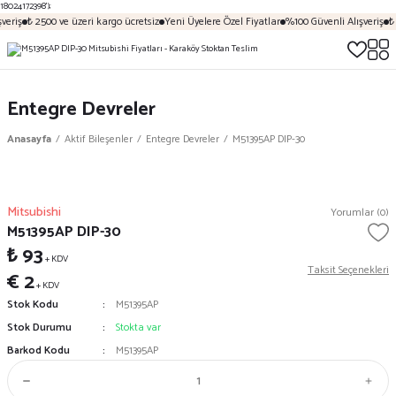
18024172398');
veriş
₺ 2500 ve üzeri kargo ücretsiz
Yeni Üyelere Özel Fiyatlar
%100 Güvenli Alışveriş
₺ 
Entegre Devreler
Anasayfa
Aktif Bileşenler
Entegre Devreler
M51395AP DIP-30
Mitsubishi
Yorumlar (0)
M51395AP DIP-30
₺ 93
+ KDV
Taksit Seçenekleri
€ 2
+ KDV
Stok Kodu
M51395AP
Stok Durumu
Stokta var
Barkod Kodu
M51395AP