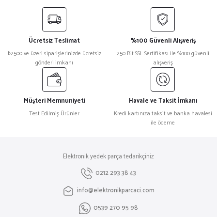
yetersiz gördüğünüz noktaları öneri formunu kullanarak tarafımıza
iletebilirsiniz.
Görüş ve önerileriniz için teşekkür ederiz.
Ücretsiz Teslimat
%100 Güvenli Alışveriş
Ürün resmi kalitesiz, bozuk veya görüntülenemiyor.
₺2500 ve üzeri siparişlerinizde ücretsiz
250 Bit SSL Sertifikası ile %100 güvenli
gönderi imkanı
alışveriş
Ürün açıklamasında eksik bilgiler bulunuyor.
Ürün bilgilerinde hatalar bulunuyor.
Ürün fiyatı diğer sitelerden daha pahalı.
Müşteri Memnuniyeti
Havale ve Taksit İmkanı
Bu ürüne benzer farklı alternatifler olmalı.
Test Edilmiş Ürünler
Kredi kartınıza taksit ve banka havalesi
ile ödeme
Elektronik yedek parça tedarikçiniz
Gönder
0212 293 38 43
info@elektronikparcaci.com
0539 270 95 98