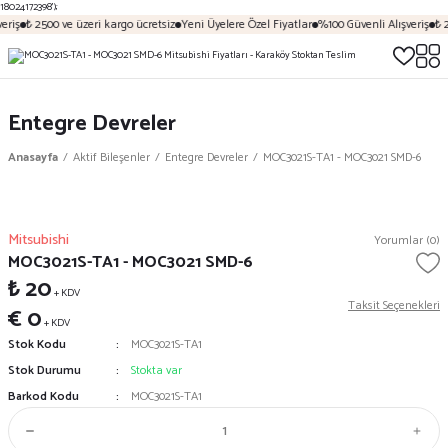
18024172398');
eriş
₺ 2500 ve üzeri kargo ücretsiz
Yeni Üyelere Özel Fiyatlar
%100 Güvenli Alışveriş
₺ 2
Entegre Devreler
Anasayfa
Aktif Bileşenler
Entegre Devreler
MOC3021S-TA1 - MOC3021 SMD-6
Mitsubishi
Yorumlar (0)
MOC3021S-TA1 - MOC3021 SMD-6
₺ 20
+ KDV
Taksit Seçenekleri
€ 0
+ KDV
Stok Kodu
MOC3021S-TA1
Stok Durumu
Stokta var
Barkod Kodu
MOC3021S-TA1