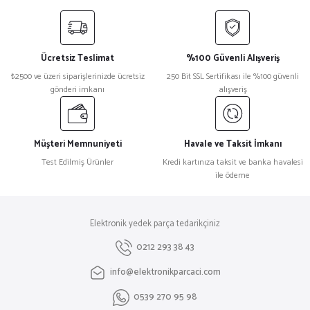
yetersiz gördüğünüz noktaları öneri formunu kullanarak tarafımıza
iletebilirsiniz.
Görüş ve önerileriniz için teşekkür ederiz.
Ücretsiz Teslimat
%100 Güvenli Alışveriş
Ürün resmi kalitesiz, bozuk veya görüntülenemiyor.
₺2500 ve üzeri siparişlerinizde ücretsiz
250 Bit SSL Sertifikası ile %100 güvenli
gönderi imkanı
alışveriş
Ürün açıklamasında eksik bilgiler bulunuyor.
Ürün bilgilerinde hatalar bulunuyor.
Ürün fiyatı diğer sitelerden daha pahalı.
Müşteri Memnuniyeti
Havale ve Taksit İmkanı
Bu ürüne benzer farklı alternatifler olmalı.
Test Edilmiş Ürünler
Kredi kartınıza taksit ve banka havalesi
ile ödeme
Elektronik yedek parça tedarikçiniz
Gönder
0212 293 38 43
info@elektronikparcaci.com
0539 270 95 98