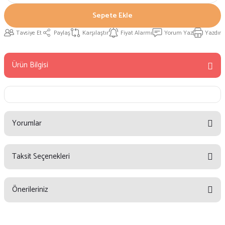
Sepete Ekle
Tavsiye Et
Paylaş
Karşılaştır
Fiyat Alarmı
Yorum Yaz
Yazdır
Ürün Bilgisi
Yorumlar
Taksit Seçenekleri
Bu ürüne ilk yorumu siz yapın!
Önerileriniz
Yorum Yaz
Bu ürünün fiyat bilgisi, resim, ürün açıklamalarında ve diğer konularda