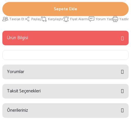
Sepete Ekle
Tavsiye Et
Paylaş
Karşılaştır
Fiyat Alarmı
Yorum Yaz
Yazdır
Ürün Bilgisi
Yorumlar
Taksit Seçenekleri
Bu ürüne ilk yorumu siz yapın!
Önerileriniz
Yorum Yaz
Bu ürünün fiyat bilgisi, resim, ürün açıklamalarında ve diğer konularda