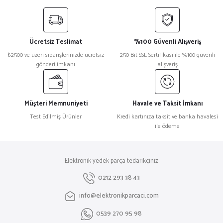
yetersiz gördüğünüz noktaları öneri formunu kullanarak tarafımıza
iletebilirsiniz.
Görüş ve önerileriniz için teşekkür ederiz.
Ücretsiz Teslimat
%100 Güvenli Alışveriş
Ürün resmi kalitesiz, bozuk veya görüntülenemiyor.
₺2500 ve üzeri siparişlerinizde ücretsiz
250 Bit SSL Sertifikası ile %100 güvenli
gönderi imkanı
alışveriş
Ürün açıklamasında eksik bilgiler bulunuyor.
Ürün bilgilerinde hatalar bulunuyor.
Ürün fiyatı diğer sitelerden daha pahalı.
Müşteri Memnuniyeti
Havale ve Taksit İmkanı
Bu ürüne benzer farklı alternatifler olmalı.
Test Edilmiş Ürünler
Kredi kartınıza taksit ve banka havalesi
ile ödeme
Elektronik yedek parça tedarikçiniz
Gönder
0212 293 38 43
info@elektronikparcaci.com
0539 270 95 98