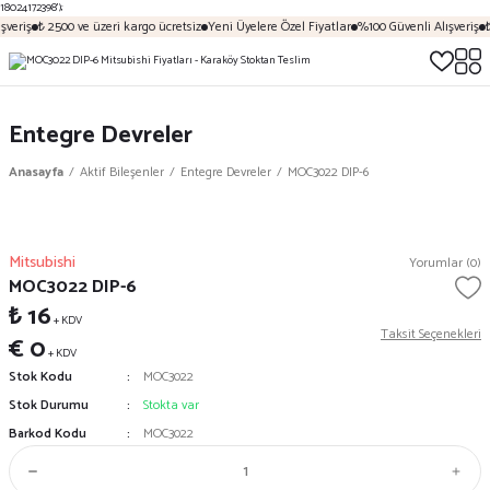
18024172398');
şveriş
₺ 2500 ve üzeri kargo ücretsiz
Yeni Üyelere Özel Fiyatlar
%100 Güvenli Alışveriş
₺
Entegre Devreler
Anasayfa
Aktif Bileşenler
Entegre Devreler
MOC3022 DIP-6
Mitsubishi
Yorumlar (0)
MOC3022 DIP-6
₺ 16
+ KDV
Taksit Seçenekleri
€ 0
+ KDV
Stok Kodu
MOC3022
Stok Durumu
Stokta var
Barkod Kodu
MOC3022