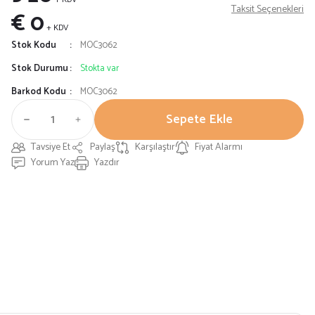
Taksit Seçenekleri
€ 0
+ KDV
Stok Kodu
MOC3062
Stok Durumu
Stokta var
Barkod Kodu
MOC3062
Sepete Ekle
Tavsiye Et
Paylaş
Karşılaştır
Fiyat Alarmı
Yorum Yaz
Yazdır