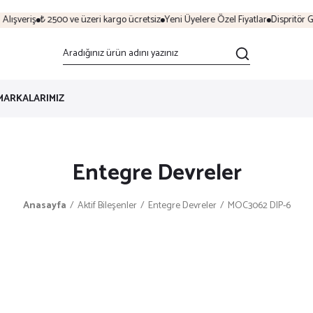
ışveriş
₺ 2500 ve üzeri kargo ücretsiz
Yeni Üyelere Özel Fiyatlar
Dispritör Gü
MARKALARIMIZ
Entegre Devreler
Anasayfa
Aktif Bileşenler
Entegre Devreler
MOC3062 DIP-6