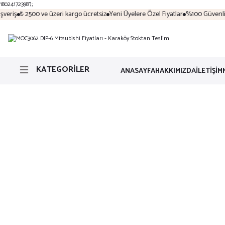
18024172398');
eriş
₺ 2500 ve üzeri kargo ücretsiz
Yeni Üyelere Özel Fiyatlar
%100 Güvenli Al
KATEGORİLER
ANASAYFA
HAKKIMIZDA
İLETİŞİM