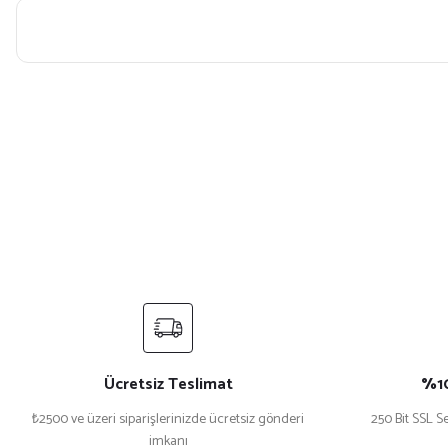
Bu ürünün fiyat bilgisi, resim, ürün açıklamalarında ve diğer konularda yet
Görüş ve önerileriniz için teşekkür ederiz.
Ürün resmi kalitesiz, bozuk veya görüntülenemiyor.
Ürün açıklamasında eksik bilgiler bulunuyor.
Ürün bilgilerinde hatalar bulunuyor.
Ürün fiyatı diğer sitelerden daha pahalı.
Bu ürüne benzer farklı alternatifler olmalı.
Ücretsiz Teslimat
%10
₺2500 ve üzeri siparişlerinizde ücretsiz gönderi
250 Bit SSL Se
imkanı