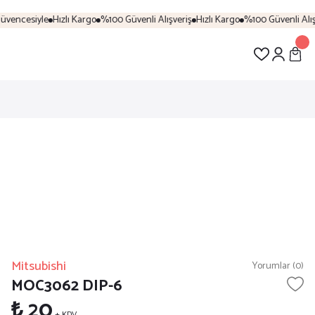
vencesiyle
Hızlı Kargo
%100 Güvenli Alışveriş
Hızlı Kargo
%100 Güvenli Alışve
Mitsubishi
Yorumlar (0)
MOC3062 DIP-6
₺ 20
+ KDV