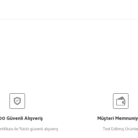
ersiz gördüğünüz noktaları öneri formunu kullanarak tarafımıza iletebilirsiniz.
Bu ürüne ilk yorumu siz yapın!
Yorum Yaz
0 Güvenli Alışveriş
Müşteri Memnuniy
rtifikası ile %100 güvenli alışveriş
Test Edilmiş Ürünle
Gönder