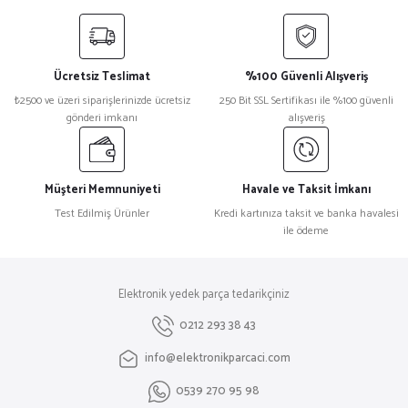
yetersiz gördüğünüz noktaları öneri formunu kullanarak tarafımıza
iletebilirsiniz.
Görüş ve önerileriniz için teşekkür ederiz.
Ücretsiz Teslimat
%100 Güvenli Alışveriş
Ürün resmi kalitesiz, bozuk veya görüntülenemiyor.
₺2500 ve üzeri siparişlerinizde ücretsiz
250 Bit SSL Sertifikası ile %100 güvenli
gönderi imkanı
alışveriş
Ürün açıklamasında eksik bilgiler bulunuyor.
Ürün bilgilerinde hatalar bulunuyor.
Ürün fiyatı diğer sitelerden daha pahalı.
Müşteri Memnuniyeti
Havale ve Taksit İmkanı
Bu ürüne benzer farklı alternatifler olmalı.
Test Edilmiş Ürünler
Kredi kartınıza taksit ve banka havalesi
ile ödeme
Elektronik yedek parça tedarikçiniz
Gönder
0212 293 38 43
info@elektronikparcaci.com
0539 270 95 98