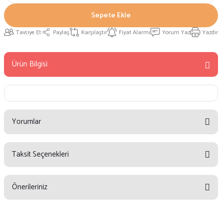
Sepete Ekle
Tavsiye Et
Paylaş
Karşılaştır
Fiyat Alarmı
Yorum Yaz
Yazdır
Ürün Bilgisi
Yorumlar
Taksit Seçenekleri
Bu ürüne ilk yorumu siz yapın!
Önerileriniz
Yorum Yaz
Bu ürünün fiyat bilgisi, resim, ürün açıklamalarında ve diğer konularda