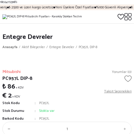
18024172398');
eriş
₺ 2500 ve üzeri kargo ücretsiz
Yeni Üyelere Özel Fiyatlar
%100 Güvenli Alışveriş
₺ 
Entegre Devreler
Anasayfa
Aktif Bileşenler
Entegre Devreler
PC957L DIP-8
Mitsubishi
Yorumlar (0)
PC957L DIP-8
₺ 86
+ KDV
Taksit Seçenekleri
€ 2
+ KDV
Stok Kodu
PC957L
Stok Durumu
Stokta var
Barkod Kodu
PC957L