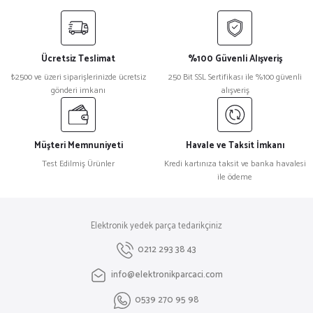
yetersiz gördüğünüz noktaları öneri formunu kullanarak tarafımıza
iletebilirsiniz.
Görüş ve önerileriniz için teşekkür ederiz.
Ücretsiz Teslimat
%100 Güvenli Alışveriş
Ürün resmi kalitesiz, bozuk veya görüntülenemiyor.
₺2500 ve üzeri siparişlerinizde ücretsiz
250 Bit SSL Sertifikası ile %100 güvenli
gönderi imkanı
alışveriş
Ürün açıklamasında eksik bilgiler bulunuyor.
Ürün bilgilerinde hatalar bulunuyor.
Ürün fiyatı diğer sitelerden daha pahalı.
Müşteri Memnuniyeti
Havale ve Taksit İmkanı
Bu ürüne benzer farklı alternatifler olmalı.
Test Edilmiş Ürünler
Kredi kartınıza taksit ve banka havalesi
ile ödeme
Elektronik yedek parça tedarikçiniz
Gönder
0212 293 38 43
info@elektronikparcaci.com
0539 270 95 98