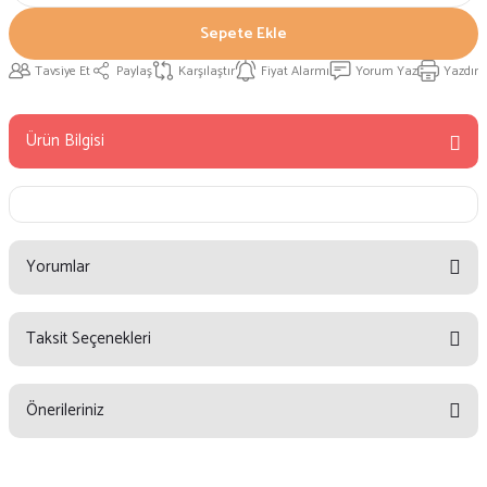
Sepete Ekle
Tavsiye Et
Paylaş
Karşılaştır
Fiyat Alarmı
Yorum Yaz
Yazdır
Ürün Bilgisi
Yorumlar
Taksit Seçenekleri
Bu ürüne ilk yorumu siz yapın!
Önerileriniz
Yorum Yaz
Bu ürünün fiyat bilgisi, resim, ürün açıklamalarında ve diğer konularda