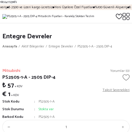
18024172398');
eriş
₺ 2500 ve üzeri kargo ücretsiz
Yeni Üyelere Özel Fiyatlar
%100 Güvenli Alışveriş
₺ 
Entegre Devreler
Anasayfa
Aktif Bileşenler
Entegre Devreler
PS2505-1-A - 2505 DIP-4
Mitsubishi
Yorumlar (0)
PS2505-1-A - 2505 DIP-4
₺ 57
+ KDV
Taksit Seçenekleri
€ 1
+ KDV
Stok Kodu
PS2505-1-A
Stok Durumu
Stokta var
Barkod Kodu
PS2505-1-A