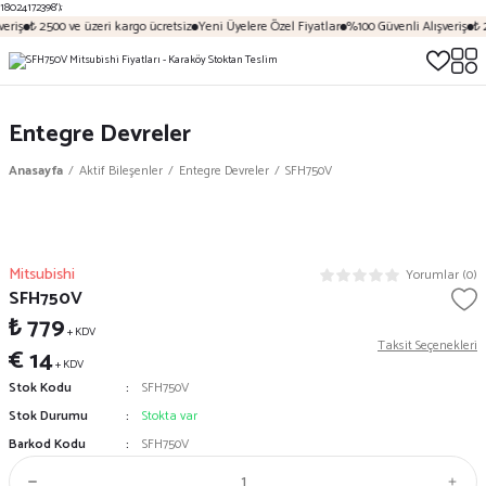
18024172398');
eriş
₺ 2500 ve üzeri kargo ücretsiz
Yeni Üyelere Özel Fiyatlar
%100 Güvenli Alışveriş
₺ 
Entegre Devreler
Anasayfa
Aktif Bileşenler
Entegre Devreler
SFH750V
Mitsubishi
Yorumlar (0)
SFH750V
₺ 779
+ KDV
Taksit Seçenekleri
€ 14
+ KDV
Stok Kodu
SFH750V
Stok Durumu
Stokta var
Barkod Kodu
SFH750V