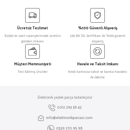
Bu ürünün fiyat bilgisi, resim, ürün açıklamalarında ve diğer konularda
yetersiz gördüğünüz noktaları öneri formunu kullanarak tarafımıza
iletebilirsiniz.
Görüş ve önerileriniz için teşekkür ederiz.
Ücretsiz Teslimat
%100 Güvenli Alışveriş
Ürün resmi kalitesiz, bozuk veya görüntülenemiyor.
₺2500 ve üzeri siparişlerinizde ücretsiz
250 Bit SSL Sertifikası ile %100 güvenli
gönderi imkanı
alışveriş
Ürün açıklamasında eksik bilgiler bulunuyor.
Ürün bilgilerinde hatalar bulunuyor.
Ürün fiyatı diğer sitelerden daha pahalı.
Müşteri Memnuniyeti
Havale ve Taksit İmkanı
Bu ürüne benzer farklı alternatifler olmalı.
Test Edilmiş Ürünler
Kredi kartınıza taksit ve banka havalesi
ile ödeme
Elektronik yedek parça tedarikçiniz
Gönder
0212 293 38 43
info@elektronikparcaci.com
0539 270 95 98