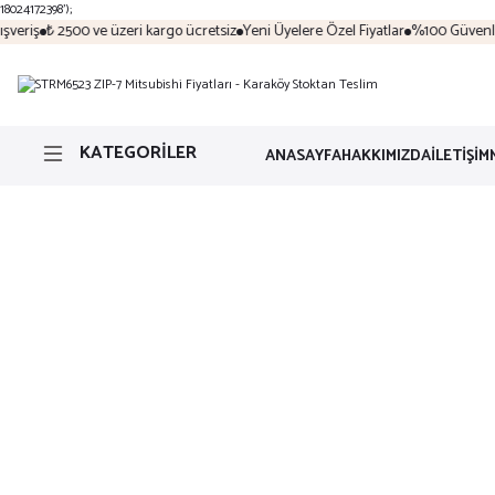
18024172398');
veriş
₺ 2500 ve üzeri kargo ücretsiz
Yeni Üyelere Özel Fiyatlar
%100 Güvenli A
KATEGORİLER
ANASAYFA
HAKKIMIZDA
İLETİŞİM