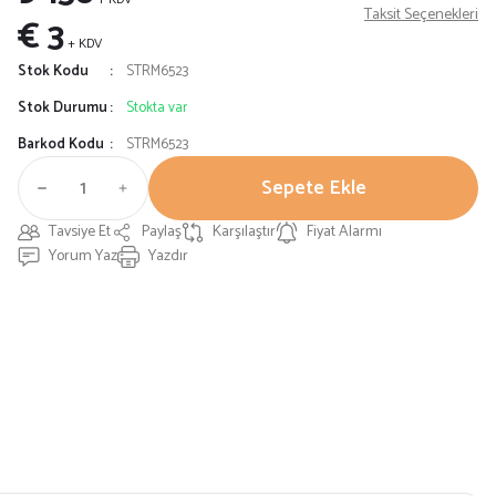
Taksit Seçenekleri
€ 3
+ KDV
Stok Kodu
STRM6523
Stok Durumu
Stokta var
Barkod Kodu
STRM6523
Sepete Ekle
Tavsiye Et
Paylaş
Karşılaştır
Fiyat Alarmı
Yorum Yaz
Yazdır