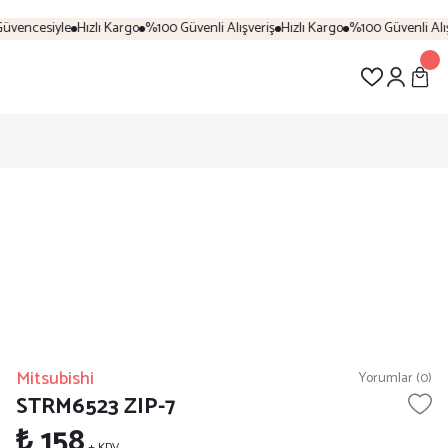
üvencesiyle
Hızlı Kargo
%100 Güvenli Alışveriş
Hızlı Kargo
%100 Güvenli Alışv
Mitsubishi
Yorumlar (0)
STRM6523 ZIP-7
₺ 158
+ KDV