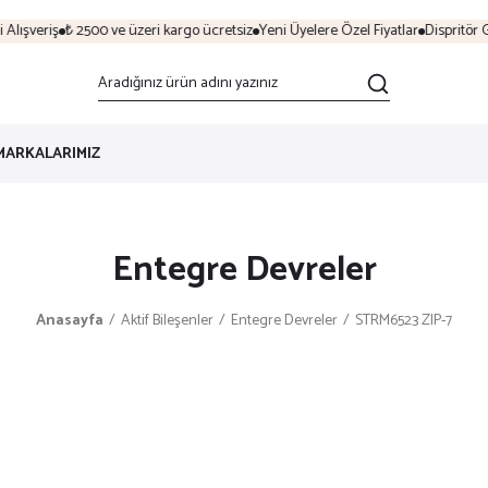
lışveriş
₺ 2500 ve üzeri kargo ücretsiz
Yeni Üyelere Özel Fiyatlar
Dispritör G
MARKALARIMIZ
Entegre Devreler
Anasayfa
Aktif Bileşenler
Entegre Devreler
STRM6523 ZIP-7