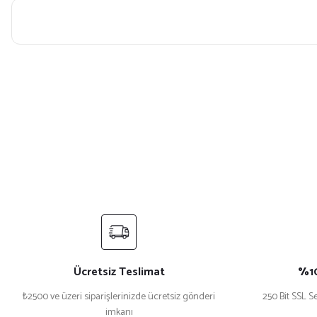
Bu ürünün fiyat bilgisi, resim, ürün açıklamalarında ve diğer konularda yet
Görüş ve önerileriniz için teşekkür ederiz.
Ürün resmi kalitesiz, bozuk veya görüntülenemiyor.
Ürün açıklamasında eksik bilgiler bulunuyor.
Ürün bilgilerinde hatalar bulunuyor.
Ürün fiyatı diğer sitelerden daha pahalı.
Bu ürüne benzer farklı alternatifler olmalı.
Ücretsiz Teslimat
%10
₺2500 ve üzeri siparişlerinizde ücretsiz gönderi
250 Bit SSL Se
imkanı