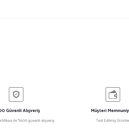
ersiz gördüğünüz noktaları öneri formunu kullanarak tarafımıza iletebilirsiniz.
Bu ürüne ilk yorumu siz yapın!
Yorum Yaz
0 Güvenli Alışveriş
Müşteri Memnuniy
rtifikası ile %100 güvenli alışveriş
Test Edilmiş Ürünle
Gönder