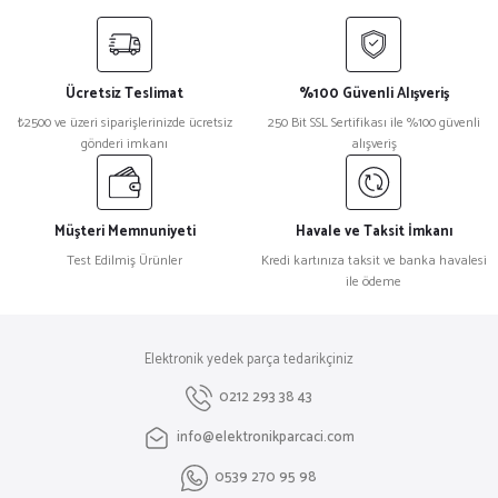
yetersiz gördüğünüz noktaları öneri formunu kullanarak tarafımıza
iletebilirsiniz.
Görüş ve önerileriniz için teşekkür ederiz.
Ücretsiz Teslimat
%100 Güvenli Alışveriş
Ürün resmi kalitesiz, bozuk veya görüntülenemiyor.
₺2500 ve üzeri siparişlerinizde ücretsiz
250 Bit SSL Sertifikası ile %100 güvenli
gönderi imkanı
alışveriş
Ürün açıklamasında eksik bilgiler bulunuyor.
Ürün bilgilerinde hatalar bulunuyor.
Ürün fiyatı diğer sitelerden daha pahalı.
Müşteri Memnuniyeti
Havale ve Taksit İmkanı
Bu ürüne benzer farklı alternatifler olmalı.
Test Edilmiş Ürünler
Kredi kartınıza taksit ve banka havalesi
ile ödeme
Elektronik yedek parça tedarikçiniz
Gönder
0212 293 38 43
info@elektronikparcaci.com
0539 270 95 98