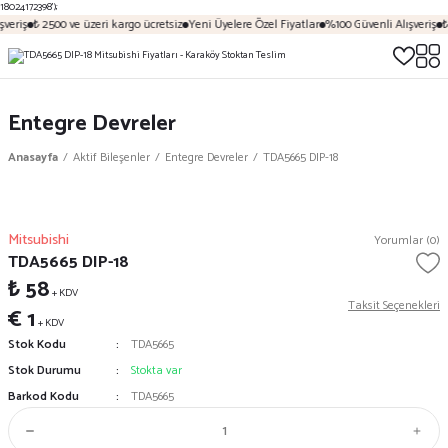
18024172398');
veriş
₺ 2500 ve üzeri kargo ücretsiz
Yeni Üyelere Özel Fiyatlar
%100 Güvenli Alışveriş
₺
Entegre Devreler
Anasayfa
Aktif Bileşenler
Entegre Devreler
TDA5665 DIP-18
Mitsubishi
Yorumlar (0)
TDA5665 DIP-18
₺ 58
+ KDV
Taksit Seçenekleri
€ 1
+ KDV
Stok Kodu
TDA5665
Stok Durumu
Stokta var
Barkod Kodu
TDA5665