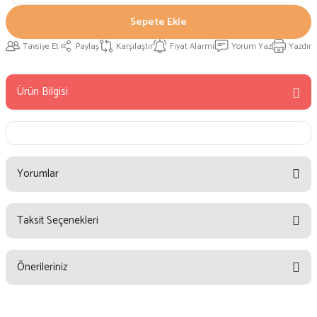
Sepete Ekle
Tavsiye Et
Paylaş
Karşılaştır
Fiyat Alarmı
Yorum Yaz
Yazdır
Ürün Bilgisi
Yorumlar
Taksit Seçenekleri
Bu ürüne ilk yorumu siz yapın!
Önerileriniz
Yorum Yaz
Bu ürünün fiyat bilgisi, resim, ürün açıklamalarında ve diğer konularda