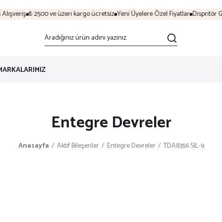
ışveriş
₺ 2500 ve üzeri kargo ücretsiz
Yeni Üyelere Özel Fiyatlar
Dispritör Gü
MARKALARIMIZ
Entegre Devreler
Anasayfa
Aktif Bileşenler
Entegre Devreler
TDA8356 SIL-9