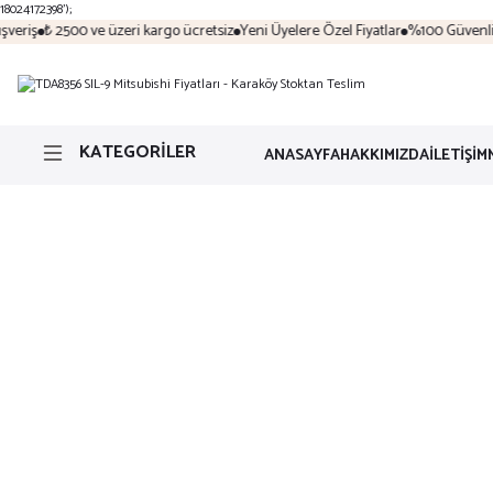
18024172398');
eriş
₺ 2500 ve üzeri kargo ücretsiz
Yeni Üyelere Özel Fiyatlar
%100 Güvenli Al
KATEGORİLER
ANASAYFA
HAKKIMIZDA
İLETİŞİM