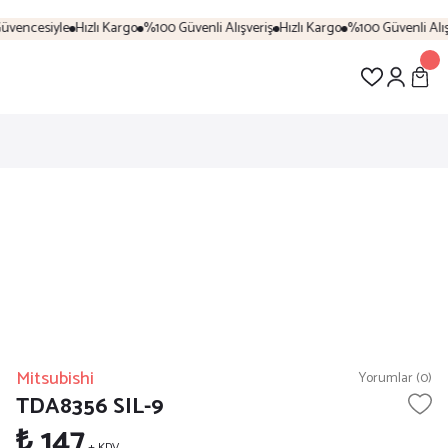
vencesiyle
Hızlı Kargo
%100 Güvenli Alışveriş
Hızlı Kargo
%100 Güvenli Alışv
Mitsubishi
Yorumlar (0)
TDA8356 SIL-9
₺ 147
+ KDV