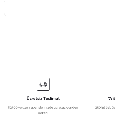
Bu ürünün fiyat bilgisi, resim, ürün açıklamalarında ve diğer konularda yet
Görüş ve önerileriniz için teşekkür ederiz.
Ürün resmi kalitesiz, bozuk veya görüntülenemiyor.
Ürün açıklamasında eksik bilgiler bulunuyor.
Ürün bilgilerinde hatalar bulunuyor.
Ürün fiyatı diğer sitelerden daha pahalı.
Bu ürüne benzer farklı alternatifler olmalı.
Ücretsiz Teslimat
%10
₺2500 ve üzeri siparişlerinizde ücretsiz gönderi
250 Bit SSL Se
imkanı