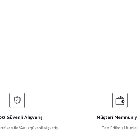
ersiz gördüğünüz noktaları öneri formunu kullanarak tarafımıza iletebilirsiniz.
Bu ürüne ilk yorumu siz yapın!
Yorum Yaz
0 Güvenli Alışveriş
Müşteri Memnuniy
rtifikası ile %100 güvenli alışveriş
Test Edilmiş Ürünle
Gönder