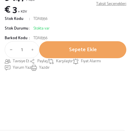
Taksit Seçenekleri
€ 3
+ KDV
Stok Kodu
TDA8356
Stok Durumu
Stokta var
Barkod Kodu
TDA8356
Sepete Ekle
Tavsiye Et
Paylaş
Karşılaştır
Fiyat Alarmı
Yorum Yaz
Yazdır