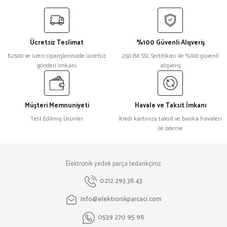
yetersiz gördüğünüz noktaları öneri formunu kullanarak tarafımıza
iletebilirsiniz.
Görüş ve önerileriniz için teşekkür ederiz.
Ücretsiz Teslimat
%100 Güvenli Alışveriş
Ürün resmi kalitesiz, bozuk veya görüntülenemiyor.
₺2500 ve üzeri siparişlerinizde ücretsiz
250 Bit SSL Sertifikası ile %100 güvenli
gönderi imkanı
alışveriş
Ürün açıklamasında eksik bilgiler bulunuyor.
Ürün bilgilerinde hatalar bulunuyor.
Ürün fiyatı diğer sitelerden daha pahalı.
Müşteri Memnuniyeti
Havale ve Taksit İmkanı
Bu ürüne benzer farklı alternatifler olmalı.
Test Edilmiş Ürünler
Kredi kartınıza taksit ve banka havalesi
ile ödeme
Elektronik yedek parça tedarikçiniz
Gönder
0212 293 38 43
info@elektronikparcaci.com
0539 270 95 98