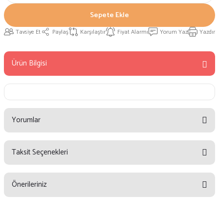
Sepete Ekle
Tavsiye Et
Paylaş
Karşılaştır
Fiyat Alarmı
Yorum Yaz
Yazdır
Ürün Bilgisi
Yorumlar
Taksit Seçenekleri
Bu ürüne ilk yorumu siz yapın!
Önerileriniz
Yorum Yaz
Bu ürünün fiyat bilgisi, resim, ürün açıklamalarında ve diğer konularda