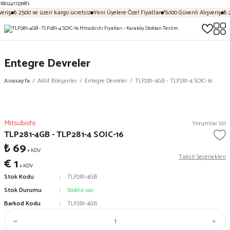
18024172398');
eriş
₺ 2500 ve üzeri kargo ücretsiz
Yeni Üyelere Özel Fiyatlar
%100 Güvenli Alışveriş
₺ 2
Entegre Devreler
Anasayfa
Aktif Bileşenler
Entegre Devreler
TLP281-4GB - TLP281-4 SOIC-16
Mitsubishi
Yorumlar (0)
TLP281-4GB - TLP281-4 SOIC-16
₺ 69
+ KDV
Taksit Seçenekleri
€ 1
+ KDV
Stok Kodu
TLP281-4GB
Stok Durumu
Stokta var
Barkod Kodu
TLP281-4GB