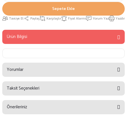
Sepete Ekle
Tavsiye Et
Paylaş
Karşılaştır
Fiyat Alarmı
Yorum Yaz
Yazdır
Ürün Bilgisi
Yorumlar
Taksit Seçenekleri
Bu ürüne ilk yorumu siz yapın!
Önerileriniz
Yorum Yaz
Bu ürünün fiyat bilgisi, resim, ürün açıklamalarında ve diğer konularda