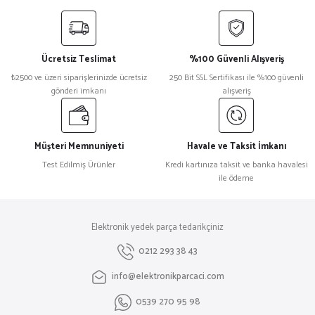
yetersiz gördüğünüz noktaları öneri formunu kullanarak tarafımıza
iletebilirsiniz.
Görüş ve önerileriniz için teşekkür ederiz.
Ücretsiz Teslimat
%100 Güvenli Alışveriş
Ürün resmi kalitesiz, bozuk veya görüntülenemiyor.
₺2500 ve üzeri siparişlerinizde ücretsiz
250 Bit SSL Sertifikası ile %100 güvenli
gönderi imkanı
alışveriş
Ürün açıklamasında eksik bilgiler bulunuyor.
Ürün bilgilerinde hatalar bulunuyor.
Ürün fiyatı diğer sitelerden daha pahalı.
Müşteri Memnuniyeti
Havale ve Taksit İmkanı
Bu ürüne benzer farklı alternatifler olmalı.
Test Edilmiş Ürünler
Kredi kartınıza taksit ve banka havalesi
ile ödeme
Elektronik yedek parça tedarikçiniz
Gönder
0212 293 38 43
info@elektronikparcaci.com
0539 270 95 98