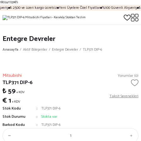
18024172398');
veriş
₺ 2500 ve üzeri kargo ücretsiz
Yeni Üyelere Özel Fiyatlar
%100 Güvenli Alışveriş
₺ 
Entegre Devreler
Anasayfa
Aktif Bileşenler
Entegre Devreler
TLP371 DIP-6
Mitsubishi
Yorumlar (0)
TLP371 DIP-6
₺ 59
+ KDV
Taksit Seçenekleri
€ 1
+ KDV
Stok Kodu
TLP371 DIP-6
Stok Durumu
Stokta var
Barkod Kodu
TLP371 DIP-6