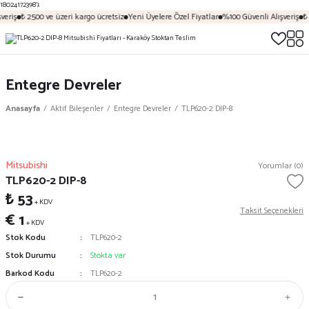
18024172398');
veriş
₺ 2500 ve üzeri kargo ücretsiz
Yeni Üyelere Özel Fiyatlar
%100 Güvenli Alışveriş
₺ 
Entegre Devreler
Anasayfa
Aktif Bileşenler
Entegre Devreler
TLP620-2 DIP-8
Mitsubishi
Yorumlar (0)
TLP620-2 DIP-8
₺ 53
+ KDV
Taksit Seçenekleri
€ 1
+ KDV
Stok Kodu
TLP620-2
Stok Durumu
Stokta var
Barkod Kodu
TLP620-2