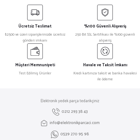
yetersiz gördüğünüz noktaları öneri formunu kullanarak tarafımıza
iletebilirsiniz.
Görüş ve önerileriniz için teşekkür ederiz.
Ücretsiz Teslimat
%100 Güvenli Alışveriş
Ürün resmi kalitesiz, bozuk veya görüntülenemiyor.
₺2500 ve üzeri siparişlerinizde ücretsiz
250 Bit SSL Sertifikası ile %100 güvenli
gönderi imkanı
alışveriş
Ürün açıklamasında eksik bilgiler bulunuyor.
Ürün bilgilerinde hatalar bulunuyor.
Ürün fiyatı diğer sitelerden daha pahalı.
Müşteri Memnuniyeti
Havale ve Taksit İmkanı
Bu ürüne benzer farklı alternatifler olmalı.
Test Edilmiş Ürünler
Kredi kartınıza taksit ve banka havalesi
ile ödeme
Elektronik yedek parça tedarikçiniz
Gönder
0212 293 38 43
info@elektronikparcaci.com
0539 270 95 98