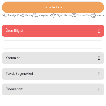
Sepete Ekle
Tavsiye Et
Paylaş
Karşılaştır
Fiyat Alarmı
Yorum Yaz
Yazdır
Ürün Bilgisi
Yorumlar
Taksit Seçenekleri
Bu ürüne ilk yorumu siz yapın!
Önerileriniz
Yorum Yaz
Bu ürünün fiyat bilgisi, resim, ürün açıklamalarında ve diğer konularda