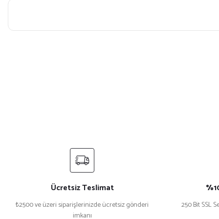
Bu ürünün fiyat bilgisi, resim, ürün açıklamalarında ve diğer konularda yet
Görüş ve önerileriniz için teşekkür ederiz.
Ürün resmi kalitesiz, bozuk veya görüntülenemiyor.
Ürün açıklamasında eksik bilgiler bulunuyor.
Ürün bilgilerinde hatalar bulunuyor.
Ürün fiyatı diğer sitelerden daha pahalı.
Bu ürüne benzer farklı alternatifler olmalı.
Ücretsiz Teslimat
%10
₺2500 ve üzeri siparişlerinizde ücretsiz gönderi
250 Bit SSL Se
imkanı