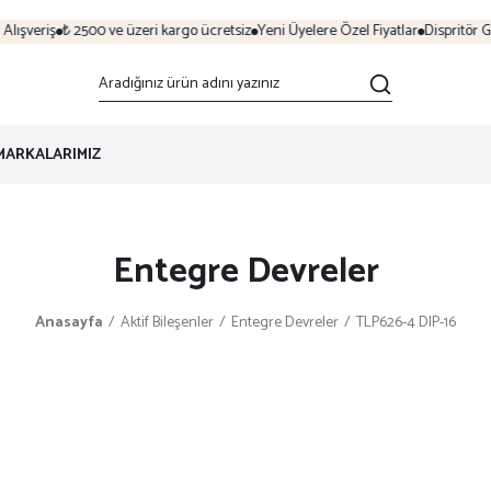
ışveriş
₺ 2500 ve üzeri kargo ücretsiz
Yeni Üyelere Özel Fiyatlar
Dispritör Gü
MARKALARIMIZ
Entegre Devreler
Anasayfa
Aktif Bileşenler
Entegre Devreler
TLP626-4 DIP-16