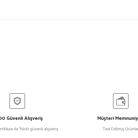
ersiz gördüğünüz noktaları öneri formunu kullanarak tarafımıza iletebilirsiniz.
Bu ürüne ilk yorumu siz yapın!
Yorum Yaz
0 Güvenli Alışveriş
Müşteri Memnuniy
rtifikası ile %100 güvenli alışveriş
Test Edilmiş Ürünle
Gönder