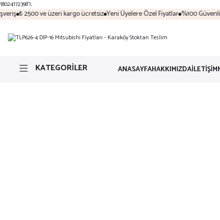
18024172398');
eriş
₺ 2500 ve üzeri kargo ücretsiz
Yeni Üyelere Özel Fiyatlar
%100 Güvenli Al
KATEGORİLER
ANASAYFA
HAKKIMIZDA
İLETİŞİM