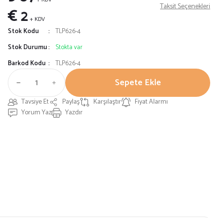
Taksit Seçenekleri
€ 2
+ KDV
Stok Kodu
TLP626-4
Stok Durumu
Stokta var
Barkod Kodu
TLP626-4
Sepete Ekle
Tavsiye Et
Paylaş
Karşılaştır
Fiyat Alarmı
Yorum Yaz
Yazdır