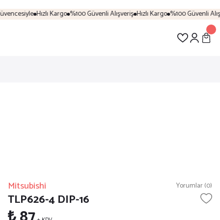
vencesiyle
Hızlı Kargo
%100 Güvenli Alışveriş
Hızlı Kargo
%100 Güvenli Alışve
Mitsubishi
Yorumlar (0)
TLP626-4 DIP-16
₺ 87
+ KDV