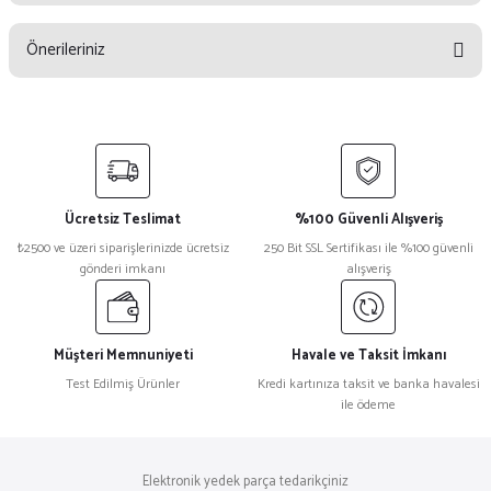
Bu ürüne ilk yorumu siz yapın!
Önerileriniz
Yorum Yaz
Bu ürünün fiyat bilgisi, resim, ürün açıklamalarında ve diğer konularda
yetersiz gördüğünüz noktaları öneri formunu kullanarak tarafımıza
iletebilirsiniz.
Görüş ve önerileriniz için teşekkür ederiz.
Ücretsiz Teslimat
%100 Güvenli Alışveriş
Ürün resmi kalitesiz, bozuk veya görüntülenemiyor.
₺2500 ve üzeri siparişlerinizde ücretsiz
250 Bit SSL Sertifikası ile %100 güvenli
gönderi imkanı
alışveriş
Ürün açıklamasında eksik bilgiler bulunuyor.
Ürün bilgilerinde hatalar bulunuyor.
Ürün fiyatı diğer sitelerden daha pahalı.
Müşteri Memnuniyeti
Havale ve Taksit İmkanı
Bu ürüne benzer farklı alternatifler olmalı.
Test Edilmiş Ürünler
Kredi kartınıza taksit ve banka havalesi
ile ödeme
Elektronik yedek parça tedarikçiniz