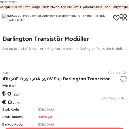
18024172398');
veriş
₺ 2500 ve üzeri kargo ücretsiz
Yeni Üyelere Özel Fiyatlar
%100 Güvenli Alışveriş
₺ 
Darlington Transistör Modüller
Anasayfa
Aktif Bileşenler
Güç Yarı İletkenleri
Darlington Transistör Modüller
Fuji
Yorumlar (0)
1DI150E-055 150A 550V Fuji Darlington Transistör
Modül
₺ 0
+ KDV
Taksit Seçenekleri
€ 0
+ KDV
Stok Kodu
1DI150E-055
Stok Durumu
Stokta yok
Barkod Kodu
1DI150E-055