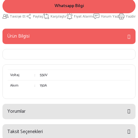
Whatsapp Bilgi
Tavsiye Et
Paylaş
Karşılaştır
Fiyat Alarmı
Yorum Yaz
Yazdır
Ürün Bilgisi
Voltaj
:
550V
Akım
:
150A
Yorumlar
Taksit Seçenekleri