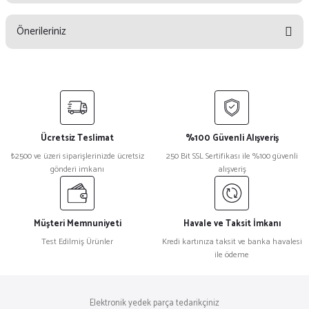
Bu ürüne ilk yorumu siz yapın!
Önerileriniz
Yorum Yaz
Bu ürünün fiyat bilgisi, resim, ürün açıklamalarında ve diğer konularda
yetersiz gördüğünüz noktaları öneri formunu kullanarak tarafımıza
iletebilirsiniz.
Görüş ve önerileriniz için teşekkür ederiz.
Ücretsiz Teslimat
%100 Güvenli Alışveriş
Ürün resmi kalitesiz, bozuk veya görüntülenemiyor.
₺2500 ve üzeri siparişlerinizde ücretsiz
250 Bit SSL Sertifikası ile %100 güvenli
gönderi imkanı
alışveriş
Ürün açıklamasında eksik bilgiler bulunuyor.
Ürün bilgilerinde hatalar bulunuyor.
Ürün fiyatı diğer sitelerden daha pahalı.
Müşteri Memnuniyeti
Havale ve Taksit İmkanı
Bu ürüne benzer farklı alternatifler olmalı.
Test Edilmiş Ürünler
Kredi kartınıza taksit ve banka havalesi
ile ödeme
Elektronik yedek parça tedarikçiniz