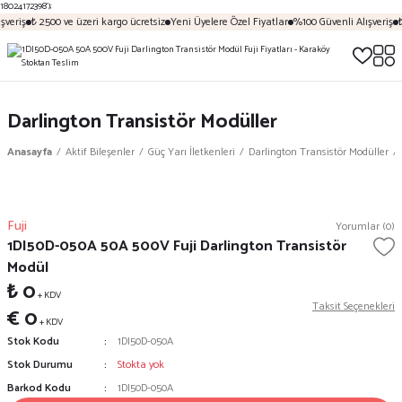
18024172398');
şveriş
₺ 2500 ve üzeri kargo ücretsiz
Yeni Üyelere Özel Fiyatlar
%100 Güvenli Alışveriş
₺
Darlington Transistör Modüller
Anasayfa
Aktif Bileşenler
Güç Yarı İletkenleri
Darlington Transistör Modüller
Fuji
Yorumlar (0)
1DI50D-050A 50A 500V Fuji Darlington Transistör
Modül
₺ 0
+ KDV
Taksit Seçenekleri
€ 0
+ KDV
Stok Kodu
1DI50D-050A
Stok Durumu
Stokta yok
Barkod Kodu
1DI50D-050A