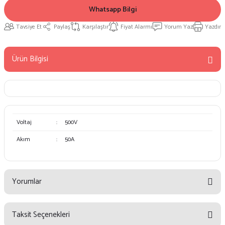
Whatsapp Bilgi
Tavsiye Et
Paylaş
Karşılaştır
Fiyat Alarmı
Yorum Yaz
Yazdır
Ürün Bilgisi
Voltaj
:
500V
Akım
:
50A
Yorumlar
Taksit Seçenekleri