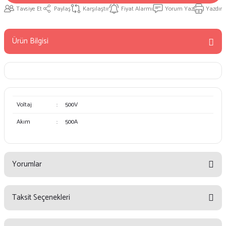
Tavsiye Et
Paylaş
Karşılaştır
Fiyat Alarmı
Yorum Yaz
Yazdır
Ürün Bilgisi
Voltaj
:
500V
Akım
:
500A
Yorumlar
Taksit Seçenekleri
Bu ürüne ilk yorumu siz yapın!