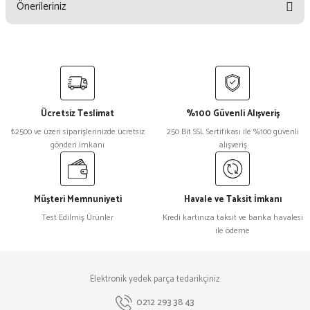
Önerileriniz
Yorum Yaz
Bu ürünün fiyat bilgisi, resim, ürün açıklamalarında ve diğer konularda
yetersiz gördüğünüz noktaları öneri formunu kullanarak tarafımıza
iletebilirsiniz.
Görüş ve önerileriniz için teşekkür ederiz.
Ücretsiz Teslimat
%100 Güvenli Alışveriş
Ürün resmi kalitesiz, bozuk veya görüntülenemiyor.
₺2500 ve üzeri siparişlerinizde ücretsiz
250 Bit SSL Sertifikası ile %100 güvenli
gönderi imkanı
alışveriş
Ürün açıklamasında eksik bilgiler bulunuyor.
Ürün bilgilerinde hatalar bulunuyor.
Ürün fiyatı diğer sitelerden daha pahalı.
Müşteri Memnuniyeti
Havale ve Taksit İmkanı
Bu ürüne benzer farklı alternatifler olmalı.
Test Edilmiş Ürünler
Kredi kartınıza taksit ve banka havalesi
ile ödeme
Elektronik yedek parça tedarikçiniz
Gönder
0212 293 38 43