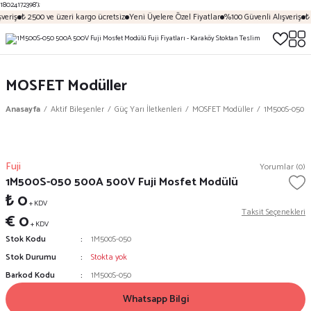
18024172398');
veriş
₺ 2500 ve üzeri kargo ücretsiz
Yeni Üyelere Özel Fiyatlar
%100 Güvenli Alışveriş
₺ 
MOSFET Modüller
Anasayfa
Aktif Bileşenler
Güç Yarı İletkenleri
MOSFET Modüller
1M500S-050 5
Fuji
Yorumlar (0)
1M500S-050 500A 500V Fuji Mosfet Modülü
₺ 0
+ KDV
Taksit Seçenekleri
€ 0
+ KDV
Stok Kodu
1M500S-050
Stok Durumu
Stokta yok
Barkod Kodu
1M500S-050
Whatsapp Bilgi