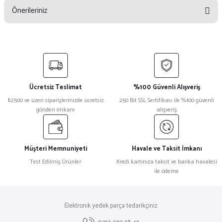
Önerileriniz
Yorum Yaz
Bu ürünün fiyat bilgisi, resim, ürün açıklamalarında ve diğer konularda
yetersiz gördüğünüz noktaları öneri formunu kullanarak tarafımıza
iletebilirsiniz.
Görüş ve önerileriniz için teşekkür ederiz.
Ücretsiz Teslimat
%100 Güvenli Alışveriş
Ürün resmi kalitesiz, bozuk veya görüntülenemiyor.
₺2500 ve üzeri siparişlerinizde ücretsiz
250 Bit SSL Sertifikası ile %100 güvenli
gönderi imkanı
alışveriş
Ürün açıklamasında eksik bilgiler bulunuyor.
Ürün bilgilerinde hatalar bulunuyor.
Ürün fiyatı diğer sitelerden daha pahalı.
Müşteri Memnuniyeti
Havale ve Taksit İmkanı
Bu ürüne benzer farklı alternatifler olmalı.
Test Edilmiş Ürünler
Kredi kartınıza taksit ve banka havalesi
ile ödeme
Elektronik yedek parça tedarikçiniz
Gönder