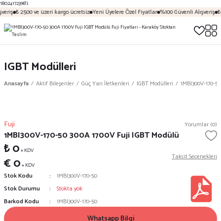
18024172398');
veriş
₺ 2500 ve üzeri kargo ücretsiz
Yeni Üyelere Özel Fiyatlar
%100 Güvenli Alışveriş
₺
IGBT Modülleri
Anasayfa
Aktif Bileşenler
Güç Yarı İletkenleri
IGBT Modülleri
1MBI300V-170-50
Fuji
Yorumlar (0)
1MBI300V-170-50 300A 1700V Fuji IGBT Modülü
₺ 0
+ KDV
Taksit Seçenekleri
€ 0
+ KDV
Stok Kodu
1MBI300V-170-50
Stok Durumu
Stokta yok
Barkod Kodu
1MBI300V-170-50
Whatsapp Bilgi