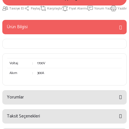
Tavsiye Et
Paylaş
Karşılaştır
Fiyat Alarmı
Yorum Yaz
Yazdır
Ürün Bilgisi
Voltaj
:
1700V
Akım
:
300A
Yorumlar
Taksit Seçenekleri
Bu ürüne ilk yorumu siz yapın!