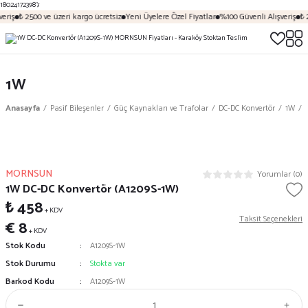
18024172398');
eriş
₺ 2500 ve üzeri kargo ücretsiz
Yeni Üyelere Özel Fiyatlar
%100 Güvenli Alışveriş
₺ 
1W
Anasayfa
Pasif Bileşenler
Güç Kaynakları ve Trafolar
DC-DC Konvertör
1W
MORNSUN
Yorumlar (0)
1W DC-DC Konvertör (A1209S-1W)
₺ 458
+ KDV
Taksit Seçenekleri
€ 8
+ KDV
Stok Kodu
A1209S-1W
Stok Durumu
Stokta var
Barkod Kodu
A1209S-1W