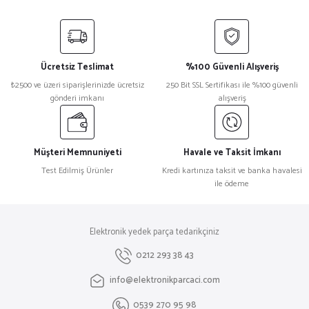
Bu ürünün fiyat bilgisi, resim, ürün açıklamalarında ve diğer konularda
yetersiz gördüğünüz noktaları öneri formunu kullanarak tarafımıza
iletebilirsiniz.
Görüş ve önerileriniz için teşekkür ederiz.
Ücretsiz Teslimat
%100 Güvenli Alışveriş
Ürün resmi kalitesiz, bozuk veya görüntülenemiyor.
₺2500 ve üzeri siparişlerinizde ücretsiz
250 Bit SSL Sertifikası ile %100 güvenli
gönderi imkanı
alışveriş
Ürün açıklamasında eksik bilgiler bulunuyor.
Ürün bilgilerinde hatalar bulunuyor.
Ürün fiyatı diğer sitelerden daha pahalı.
Müşteri Memnuniyeti
Havale ve Taksit İmkanı
Bu ürüne benzer farklı alternatifler olmalı.
Test Edilmiş Ürünler
Kredi kartınıza taksit ve banka havalesi
ile ödeme
Elektronik yedek parça tedarikçiniz
Gönder
0212 293 38 43
info@elektronikparcaci.com
0539 270 95 98