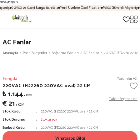
18024172398');
şveriş
₺ 2500 ve üzeri kargo ücretsiz
Yeni Üyelere Özel Fiyatlar
%100 Güvenli Alışveriş
₺
AC Fanlar
Anasayfa
Pasif Bileşenler
Soğutma Fanları
AC Fanlar
220VAC (FD2260 220VA
Fengda
Yorumlar (0)
220VAC (FD2260 220VAC oval) 22 CM
₺ 1.144
+ KDV
Taksit Seçenekleri
€ 21
+ KDV
Stok Kodu
220VAC (FD2260 220VAC oval) 22 CM
Stok Durumu
Stokta yok
Barkod Kodu
220VAC (FD2260 220VAC oval) 22 CM
Whatsapp Bilgi