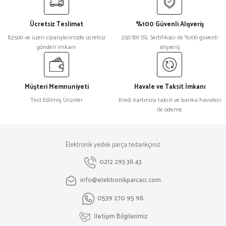
Görüş ve önerileriniz için teşekkür ederiz.
Ücretsiz Teslimat
%100 Güvenli Alışveriş
Ürün resmi kalitesiz, bozuk veya görüntülenemiyor.
₺2500 ve üzeri siparişlerinizde ücretsiz
250 Bit SSL Sertifikası ile %100 güvenli
gönderi imkanı
alışveriş
Ürün açıklamasında eksik bilgiler bulunuyor.
Ürün bilgilerinde hatalar bulunuyor.
Ürün fiyatı diğer sitelerden daha pahalı.
Müşteri Memnuniyeti
Havale ve Taksit İmkanı
Bu ürüne benzer farklı alternatifler olmalı.
Test Edilmiş Ürünler
Kredi kartınıza taksit ve banka havalesi
ile ödeme
Elektronik yedek parça tedarikçiniz
Gönder
0212 293 38 43
info@elektronikparcaci.com
0539 270 95 98
İletişim Bilgilerimiz