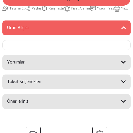
Tavsiye Et
Paylaş
Karşılaştır
Fiyat Alarmı
Yorum Yaz
Yazdır
Ürün Bilgisi
Yorumlar
Taksit Seçenekleri
Bu ürüne ilk yorumu siz yapın!
Önerileriniz
Yorum Yaz
Bu ürünün fiyat bilgisi, resim, ürün açıklamalarında ve diğer konularda
yetersiz gördüğünüz noktaları öneri formunu kullanarak tarafımıza
iletebilirsiniz.