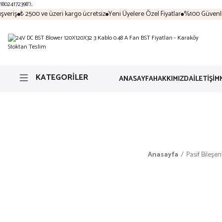
18024172398');
eriş
₺ 2500 ve üzeri kargo ücretsiz
Yeni Üyelere Özel Fiyatlar
%100 Güvenli Al
KATEGORİLER
ANASAYFA
HAKKIMIZDA
İLETİŞİM
Anasayfa
Pasif Bileşen