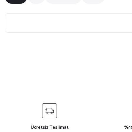
Bu ürünün fiyat bilgisi, resim, ürün açıklamalarında ve diğer konularda yet
Görüş ve önerileriniz için teşekkür ederiz.
Ürün resmi kalitesiz, bozuk veya görüntülenemiyor.
Ürün açıklamasında eksik bilgiler bulunuyor.
Ürün bilgilerinde hatalar bulunuyor.
Ürün fiyatı diğer sitelerden daha pahalı.
Bu ürüne benzer farklı alternatifler olmalı.
Ücretsiz Teslimat
%10