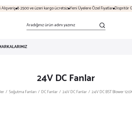
ışveriş
₺ 2500 ve üzeri kargo ücretsiz
Yeni Üyelere Özel Fiyatlar
Dispritör Gü
MARKALARIMIZ
24V DC Fanlar
ler
Soğutma Fanları
DC Fanlar
24V DC Fanlar
24V DC BST Blower 120X