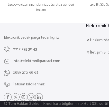
₺2500 ve üzeri siparişlerinizde ücretsiz gönderi
250 Bit SSL Se
imkanı
Elektronik
Elektronik yedek parça tedarikçiniz
Hakkımızd
0212 293 38 43
İletişim Bil
info@elektronikparcaci.com
0539 270 95 98
İletişim Bilgilerimiz
© Tüm Hakları Saklıdır. Kredi kartı bilgileriniz 256bit SSL serti