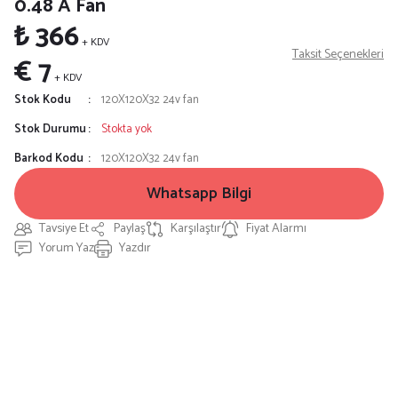
0.48 A Fan
₺ 366
+ KDV
Taksit Seçenekleri
€ 7
+ KDV
Stok Kodu
120X120X32 24v fan
Stok Durumu
Stokta yok
Barkod Kodu
120X120X32 24v fan
Whatsapp Bilgi
Tavsiye Et
Paylaş
Karşılaştır
Fiyat Alarmı
Yorum Yaz
Yazdır