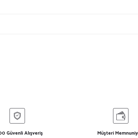
ersiz gördüğünüz noktaları öneri formunu kullanarak tarafımıza iletebilirsiniz.
Bu ürüne ilk yorumu siz yapın!
Yorum Yaz
0 Güvenli Alışveriş
Müşteri Memnuniy