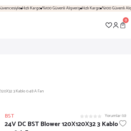
vencesiyle
Hızlı Kargo
%100 Güvenli Alışveriş
Hızlı Kargo
%100 Güvenli Alışv
0
120X32 3 Kablo 0.48 A Fan
BST
Yorumlar (0)
24V DC BST Blower 120X120X32 3 Kablo