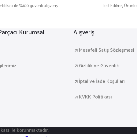
rtifikası ile %100 güvenli alışveriş
Test Edilmiş Ürünle
Gönder
 Parçacı Kurumsal
Alışveriş
a
Mesafeli Satış Sözleşmesi
gilerimiz
Gizlilik ve Güvenlik
İptal ve İade Koşulları
KVKK Politikası
fikası ile korunmaktadır.