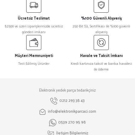
iletebilirsiniz.
Görüş ve önerileriniz için teşekkür ederiz.
Ücretsiz Teslimat
%100 Güvenli Alışveriş
Ürün resmi kalitesiz, bozuk veya görüntülenemiyor.
₺2500 ve üzeri siparişlerinizde ücretsiz
250 Bit SSL Sertifikası ile %100 güvenli
gönderi imkanı
alışveriş
Ürün açıklamasında eksik bilgiler bulunuyor.
Ürün bilgilerinde hatalar bulunuyor.
Ürün fiyatı diğer sitelerden daha pahalı.
Müşteri Memnuniyeti
Havale ve Taksit İmkanı
Bu ürüne benzer farklı alternatifler olmalı.
Test Edilmiş Ürünler
Kredi kartınıza taksit ve banka havalesi
ile ödeme
Elektronik yedek parça tedarikçiniz
Gönder
0212 293 38 43
info@elektronikparcaci.com
0539 270 95 98
İletişim Bilgilerimiz