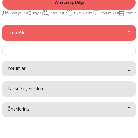
Whatsapp Bilgi
Tavsiye Et
Paylaş
Karşılaştır
Fiyat Alarmı
Yorum Yaz
Yazdır
Ürün Bilgisi
Yorumlar
Taksit Seçenekleri
Bu ürüne ilk yorumu siz yapın!
Önerileriniz
Yorum Yaz
Bu ürünün fiyat bilgisi, resim, ürün açıklamalarında ve diğer konularda
yetersiz gördüğünüz noktaları öneri formunu kullanarak tarafımıza