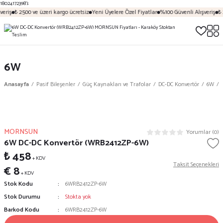
18024172398');
eriş
₺ 2500 ve üzeri kargo ücretsiz
Yeni Üyelere Özel Fiyatlar
%100 Güvenli Alışveriş
₺ 
6W
Anasayfa
Pasif Bileşenler
Güç Kaynakları ve Trafolar
DC-DC Konvertör
6W
MORNSUN
Yorumlar (0)
6W DC-DC Konvertör (WRB2412ZP-6W)
₺ 458
+ KDV
Taksit Seçenekleri
€ 8
+ KDV
Stok Kodu
6WRB2412ZP-6W
Stok Durumu
Stokta yok
Barkod Kodu
6WRB2412ZP-6W