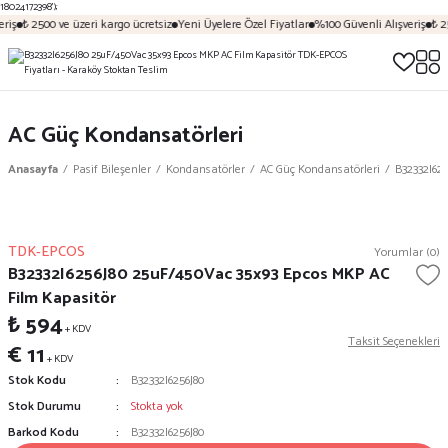
18024172398');
riş
₺ 2500 ve üzeri kargo ücretsiz
Yeni Üyelere Özel Fiyatlar
%100 Güvenli Alışveriş
₺ 2
AC Güç Kondansatörleri
Anasayfa
Pasif Bileşenler
Kondansatörler
AC Güç Kondansatörleri
B32332I62
TDK-EPCOS
Yorumlar (0)
B32332I6256J80 25uF/450Vac 35x93 Epcos MKP AC
Film Kapasitör
₺ 594
+ KDV
Taksit Seçenekleri
€ 11
+ KDV
Stok Kodu
B32332I6256J80
Stok Durumu
Stokta yok
Barkod Kodu
B32332I6256J80