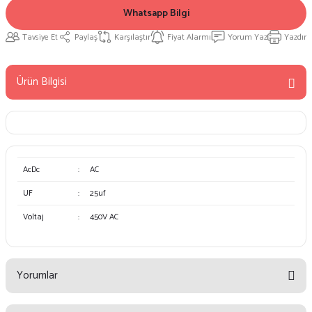
Whatsapp Bilgi
Tavsiye Et
Paylaş
Karşılaştır
Fiyat Alarmı
Yorum Yaz
Yazdır
Ürün Bilgisi
AcDc
:
AC
UF
:
25uf
Voltaj
:
450V AC
Yorumlar