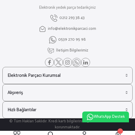
Elektronik yedek parça tedarikçiniz
Gönder
0212 293 38 43
info@elektronikparcaci.com
0539 270 95 98
İletişim Bilgilerimiz
Elektronik Parçacı Kurumsal
Alışveriş
Hızlı Bağlantılar
WhatsApp Destek
© Tüm Hakları Saklıdır. Kredi kartı bilgileriniz 256bit SSL sertifikası ile
korunmaktadır.