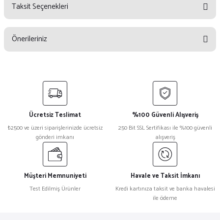
Taksit Seçenekleri
Bu ürüne ilk yorumu siz yapın!
Önerileriniz
Yorum Yaz
Bu ürünün fiyat bilgisi, resim, ürün açıklamalarında ve diğer konularda
yetersiz gördüğünüz noktaları öneri formunu kullanarak tarafımıza
iletebilirsiniz.
Görüş ve önerileriniz için teşekkür ederiz.
Ücretsiz Teslimat
%100 Güvenli Alışveriş
Ürün resmi kalitesiz, bozuk veya görüntülenemiyor.
₺2500 ve üzeri siparişlerinizde ücretsiz
250 Bit SSL Sertifikası ile %100 güvenli
gönderi imkanı
alışveriş
Ürün açıklamasında eksik bilgiler bulunuyor.
Ürün bilgilerinde hatalar bulunuyor.
Ürün fiyatı diğer sitelerden daha pahalı.
Müşteri Memnuniyeti
Havale ve Taksit İmkanı
Bu ürüne benzer farklı alternatifler olmalı.
Test Edilmiş Ürünler
Kredi kartınıza taksit ve banka havalesi
ile ödeme