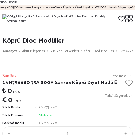
18024172398');
eriş
₺ 2500 ve üzeri kargo ücretsiz
Yeni Üyelere Özel Fiyatlar
%100 Güvenli Alışveriş
₺ 
Köprü Diod Modüller
Anasayfa
Aktif Bileşenler
Güç Yarı İletkenleri
Köprü Diod Modüller
CVM75BB80
SanRex
Yorumlar (0)
CVM75BB80 75A 800V Sanrex Köprü Diyot Modülü
₺ 0
+ KDV
Taksit Seçenekleri
€ 0
+ KDV
Stok Kodu
CVM75BB80
Stok Durumu
Stokta var
Barkod Kodu
CVM75BB80