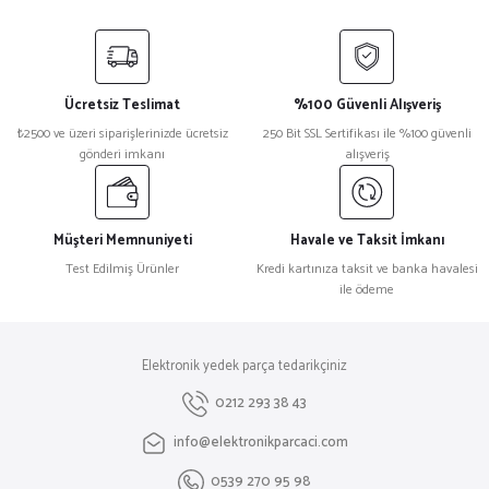
Bu ürünün fiyat bilgisi, resim, ürün açıklamalarında ve diğer konularda
yetersiz gördüğünüz noktaları öneri formunu kullanarak tarafımıza
iletebilirsiniz.
Görüş ve önerileriniz için teşekkür ederiz.
Ücretsiz Teslimat
%100 Güvenli Alışveriş
Ürün resmi kalitesiz, bozuk veya görüntülenemiyor.
₺2500 ve üzeri siparişlerinizde ücretsiz
250 Bit SSL Sertifikası ile %100 güvenli
gönderi imkanı
alışveriş
Ürün açıklamasında eksik bilgiler bulunuyor.
Ürün bilgilerinde hatalar bulunuyor.
Ürün fiyatı diğer sitelerden daha pahalı.
Müşteri Memnuniyeti
Havale ve Taksit İmkanı
Bu ürüne benzer farklı alternatifler olmalı.
Test Edilmiş Ürünler
Kredi kartınıza taksit ve banka havalesi
ile ödeme
Elektronik yedek parça tedarikçiniz
Gönder
0212 293 38 43
info@elektronikparcaci.com
0539 270 95 98