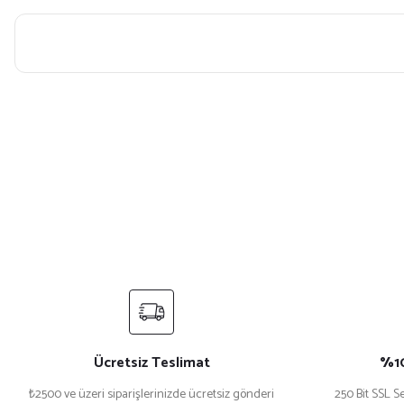
Bu ürünün fiyat bilgisi, resim, ürün açıklamalarında ve diğer konularda yet
Görüş ve önerileriniz için teşekkür ederiz.
Ürün resmi kalitesiz, bozuk veya görüntülenemiyor.
Ürün açıklamasında eksik bilgiler bulunuyor.
Ürün bilgilerinde hatalar bulunuyor.
Ürün fiyatı diğer sitelerden daha pahalı.
Bu ürüne benzer farklı alternatifler olmalı.
Ücretsiz Teslimat
%10
₺2500 ve üzeri siparişlerinizde ücretsiz gönderi
250 Bit SSL Se