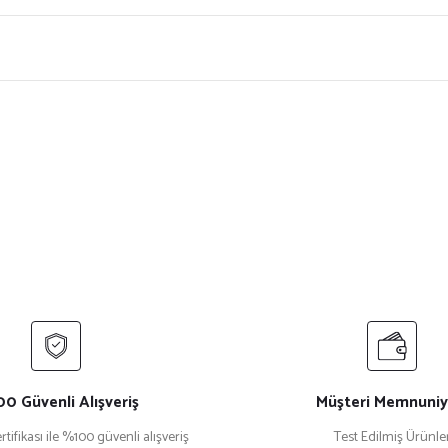
ersiz gördüğünüz noktaları öneri formunu kullanarak tarafımıza iletebilirsiniz.
Bu ürüne ilk yorumu siz yapın!
Yorum Yaz
0 Güvenli Alışveriş
Müşteri Memnuniy
rtifikası ile %100 güvenli alışveriş
Test Edilmiş Ürünle