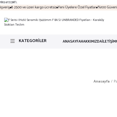
18024172398');
veriş
₺ 2500 ve üzeri kargo ücretsiz
Yeni Üyelere Özel Fiyatlar
%100 Güvenli A
KATEGORİLER
ANASAYFA
HAKKIMIZDA
İLETİŞİM
Anasayfa
Pa