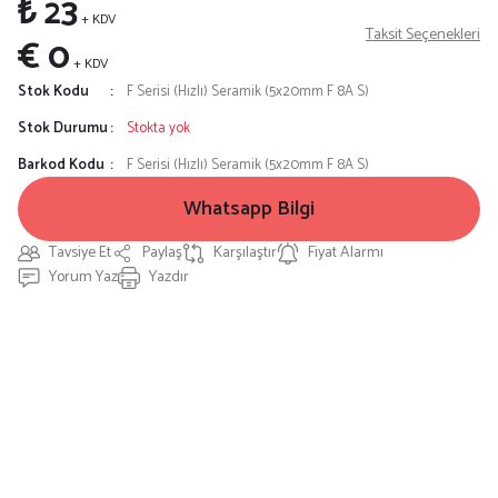
₺ 23
+ KDV
Taksit Seçenekleri
€ 0
+ KDV
Stok Kodu
F Serisi (Hızlı) Seramik (5x20mm F 8A S)
Stok Durumu
Stokta yok
Barkod Kodu
F Serisi (Hızlı) Seramik (5x20mm F 8A S)
Whatsapp Bilgi
Tavsiye Et
Paylaş
Karşılaştır
Fiyat Alarmı
Yorum Yaz
Yazdır