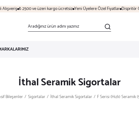
lışveriş
₺ 2500 ve üzeri kargo ücretsiz
Yeni Üyelere Özel Fiyatlar
Dispritör G
MARKALARIMIZ
İthal Seramik Sigortalar
sif Bileşenler
Sigortalar
İthal Seramik Sigortalar
F Serisi (Hızlı) Seramik