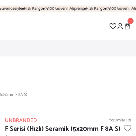
üvencesiyle
Hızlı Kargo
%100 Güvenli Alışveriş
Hızlı Kargo
%100 Güvenli Alışv
 (5x20mm F 8A S)
UNBRANDED
Yorumlar (0)
F Serisi (Hızlı) Seramik (5x20mm F 8A S)