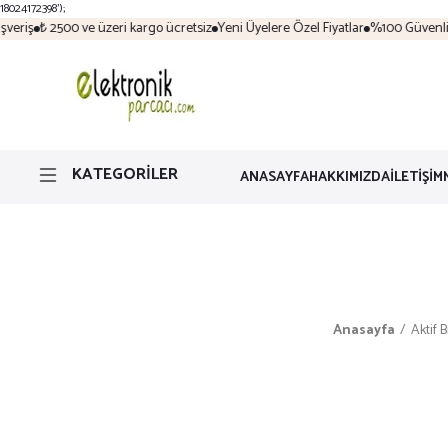
18024172398');
eriş
₺ 2500 ve üzeri kargo ücretsiz
Yeni Üyelere Özel Fiyatlar
%100 Güvenli Al
KATEGORİLER
ANASAYFA
HAKKIMIZDA
İLETİŞİM
Anasayfa
Aktif B