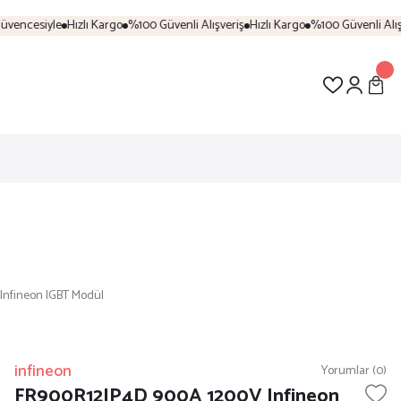
vencesiyle
Hızlı Kargo
%100 Güvenli Alışveriş
Hızlı Kargo
%100 Güvenli Alışve
nfineon IGBT Modül
infineon
Yorumlar (0)
FR900R12IP4D 900A 1200V Infineon