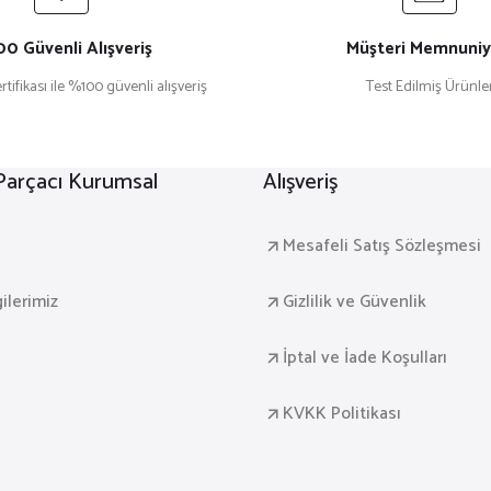
0 Güvenli Alışveriş
Müşteri Memnuniy
rtifikası ile %100 güvenli alışveriş
Test Edilmiş Ürünle
Gönder
 Parçacı Kurumsal
Alışveriş
a
Mesafeli Satış Sözleşmesi
gilerimiz
Gizlilik ve Güvenlik
İptal ve İade Koşulları
KVKK Politikası