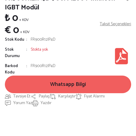
IGBT Modül
₺ 0
+ KDV
Taksit Seçenekleri
€ 0
+ KDV
Stok Kodu
FR900R12IP4D
Stok
Stokta yok
Durumu
Barkod
FR900R12IP4D
Kodu
Whatsapp Bilgi
Tavsiye Et
Paylaş
Karşılaştır
Fiyat Alarmı
Yorum Yaz
Yazdır