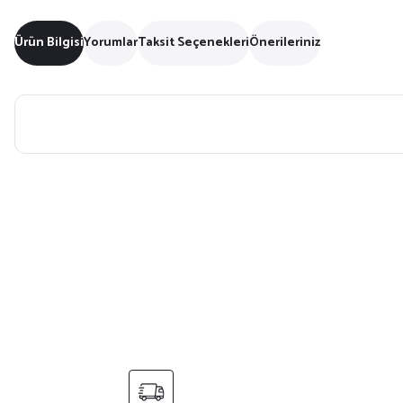
Ürün Bilgisi
Yorumlar
Taksit Seçenekleri
Önerileriniz
Bu ürünün fiyat bilgisi, resim, ürün açıklamalarında ve diğer konularda yet
Görüş ve önerileriniz için teşekkür ederiz.
Ürün resmi kalitesiz, bozuk veya görüntülenemiyor.
Ürün açıklamasında eksik bilgiler bulunuyor.
Ürün bilgilerinde hatalar bulunuyor.
Ürün fiyatı diğer sitelerden daha pahalı.
Bu ürüne benzer farklı alternatifler olmalı.