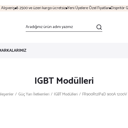
ışveriş
₺ 2500 ve üzeri kargo ücretsiz
Yeni Üyelere Özel Fiyatlar
Dispritör Gü
MARKALARIMIZ
IGBT Modülleri
ileşenler
Güç Yarı İletkenleri
IGBT Modülleri
FR900R12IP4D 900A 1200V I