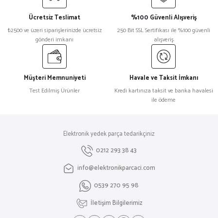
Görüş ve önerileriniz için teşekkür ederiz.
Ücretsiz Teslimat
%100 Güvenli Alışveriş
Ürün resmi kalitesiz, bozuk veya görüntülenemiyor.
₺2500 ve üzeri siparişlerinizde ücretsiz
250 Bit SSL Sertifikası ile %100 güvenli
gönderi imkanı
alışveriş
Ürün açıklamasında eksik bilgiler bulunuyor.
Ürün bilgilerinde hatalar bulunuyor.
Ürün fiyatı diğer sitelerden daha pahalı.
Müşteri Memnuniyeti
Havale ve Taksit İmkanı
Bu ürüne benzer farklı alternatifler olmalı.
Test Edilmiş Ürünler
Kredi kartınıza taksit ve banka havalesi
ile ödeme
Elektronik yedek parça tedarikçiniz
Gönder
0212 293 38 43
info@elektronikparcaci.com
0539 270 95 98
İletişim Bilgilerimiz