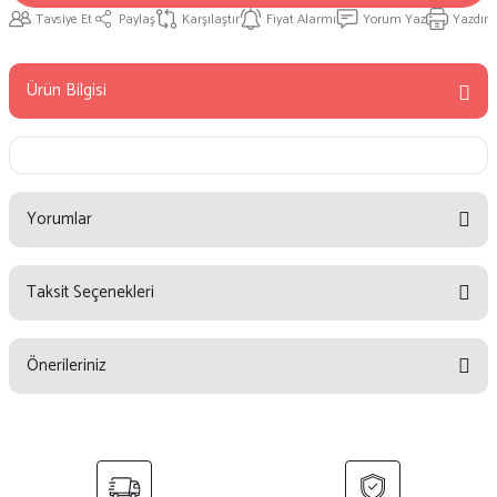
Tavsiye Et
Paylaş
Karşılaştır
Fiyat Alarmı
Yorum Yaz
Yazdır
Ürün Bilgisi
Yorumlar
Taksit Seçenekleri
Bu ürüne ilk yorumu siz yapın!
Önerileriniz
Yorum Yaz
Bu ürünün fiyat bilgisi, resim, ürün açıklamalarında ve diğer konularda
yetersiz gördüğünüz noktaları öneri formunu kullanarak tarafımıza
iletebilirsiniz.