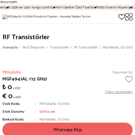
18024172398');
eriş
₺ 2500 ve üzeri kargo ücretsiz
Yeni Üyelere Özel Fiyatlar
%100 Güvenli Alışveriş
₺ 
RF Transistörler
Anasayfa
Aktif Bileşenler
Transistörler
RF Transistörler
MGF4941AL (12 GHz)
Mitsubishi
Yorumlar (0)
MGF4941AL (12 GHz)
₺ 0
+ KDV
Taksit Seçenekleri
€ 0
+ KDV
Stok Kodu
MGF4941AL (12 GHz)
Stok Durumu
Stokta yok
Barkod Kodu
MGF4941AL (12 GHz)
Whatsapp Bilgi