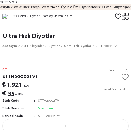
18024172398');
eriş
₺ 2500 ve üzeri kargo ücretsiz
Yeni Üyelere Özel Fiyatlar
%100 Güvenli Alışveriş
₺ 
Ultra Hızlı Diyotlar
Anasayfa
Aktif Bileşenler
Diyotlar
Ultra Hızlı Diyotlar
STTH20002TV1
ST
Yorumlar (0)
STTH20002TV1
₺ 1.921
+ KDV
Taksit Seçenekleri
€ 35
+ KDV
Stok Kodu
STTH20002TV1
Stok Durumu
Stokta var
Barkod Kodu
STTH20002TV1