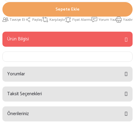
Sepete Ekle
Tavsiye Et
Paylaş
Karşılaştır
Fiyat Alarmı
Yorum Yaz
Yazdır
Ürün Bilgisi
Yorumlar
Taksit Seçenekleri
Bu ürüne ilk yorumu siz yapın!
Önerileriniz
Yorum Yaz
Bu ürünün fiyat bilgisi, resim, ürün açıklamalarında ve diğer konularda