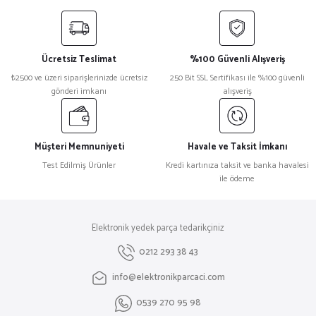
yetersiz gördüğünüz noktaları öneri formunu kullanarak tarafımıza
iletebilirsiniz.
Görüş ve önerileriniz için teşekkür ederiz.
Ücretsiz Teslimat
%100 Güvenli Alışveriş
Ürün resmi kalitesiz, bozuk veya görüntülenemiyor.
₺2500 ve üzeri siparişlerinizde ücretsiz
250 Bit SSL Sertifikası ile %100 güvenli
gönderi imkanı
alışveriş
Ürün açıklamasında eksik bilgiler bulunuyor.
Ürün bilgilerinde hatalar bulunuyor.
Ürün fiyatı diğer sitelerden daha pahalı.
Müşteri Memnuniyeti
Havale ve Taksit İmkanı
Bu ürüne benzer farklı alternatifler olmalı.
Test Edilmiş Ürünler
Kredi kartınıza taksit ve banka havalesi
ile ödeme
Elektronik yedek parça tedarikçiniz
Gönder
0212 293 38 43
info@elektronikparcaci.com
0539 270 95 98