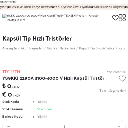
18024172398');
veriş
₺ 2500 ve üzeri kargo ücretsiz
Yeni Üyelere Özel Fiyatlar
%100 Güvenli Alışveriş
₺
Kapsül Tip Hızlı Tristörler
Anasayfa
Aktif Bileşenler
Güç Yarı İletkenleri
Kapsül Tip Diyot&Tristör
Kapsül
TECHSEM
Yorumlar (0)
Y89KKJ 2290A 3100-4000 V Hızlı Kapsül Tristör
₺ 0
+ KDV
Taksit Seçenekleri
€ 0
+ KDV
Stok Kodu
Y89KKJ
Stok Durumu
Stokta var
Barkod Kodu
Y89KKJ