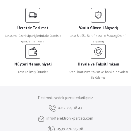
Bu ürünün fiyat bilgisi, resim, ürün açıklamalarında ve diğer konularda
yetersiz gördüğünüz noktaları öneri formunu kullanarak tarafımıza
iletebilirsiniz.
Görüş ve önerileriniz için teşekkür ederiz.
Ücretsiz Teslimat
%100 Güvenli Alışveriş
Ürün resmi kalitesiz, bozuk veya görüntülenemiyor.
₺2500 ve üzeri siparişlerinizde ücretsiz
250 Bit SSL Sertifikası ile %100 güvenli
gönderi imkanı
alışveriş
Ürün açıklamasında eksik bilgiler bulunuyor.
Ürün bilgilerinde hatalar bulunuyor.
Ürün fiyatı diğer sitelerden daha pahalı.
Müşteri Memnuniyeti
Havale ve Taksit İmkanı
Bu ürüne benzer farklı alternatifler olmalı.
Test Edilmiş Ürünler
Kredi kartınıza taksit ve banka havalesi
ile ödeme
Elektronik yedek parça tedarikçiniz
Gönder
0212 293 38 43
info@elektronikparcaci.com
0539 270 95 98